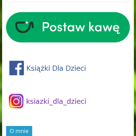
O mnie