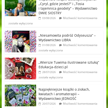
„Cyryl, gdzie jesteś?” i „Tosia
i tajemnica geodety” – Wydawnictwo
DWIE SIOSTRY
Możliwość komentowania
03/08/2026
została wyłączona
„Niesamowita podróż Odyseusza” –
Wydawnictwo LIBRA
Możliwość komentowania
01/08/2026
została wyłączona
„Wiersze Tuwima ilustrowane sztuką”
Edukacja-dzieci.pl
Możliwość komentowania
28/07/2026
została wyłączona
Najpiękniejsze książki o ziołach,
kwiatach i aromaterapii –
Wydawnictwo JEDNOŚĆ
Możliwość komentowania
20/07/2026