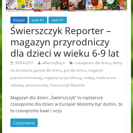
Książki
wiek 6+
wiek 9+
Świerszczyk Reporter –
magazyn przyrodniczy
dla dzieci w wieku 6-9 lat
,
30/04/2021
wNaszejBajce
czasopismo dla dzieci
domy
,
,
,
na drzewach
gazeta dla dzieci
gra dla dzieci
magazyn
,
,
,
popularnonaukowy
magazyn przyrodniczy
małpy
nauka przez
,
,
zabawę
prenumerata
Świerszczyk Reporter
Magazyn dla dzieci „Świerszczyk” to najstarsze
czasopismo dla dzieci w Europie! Możemy być dumni, że
to czasopismo bawi i uczy
Czytaj więcej