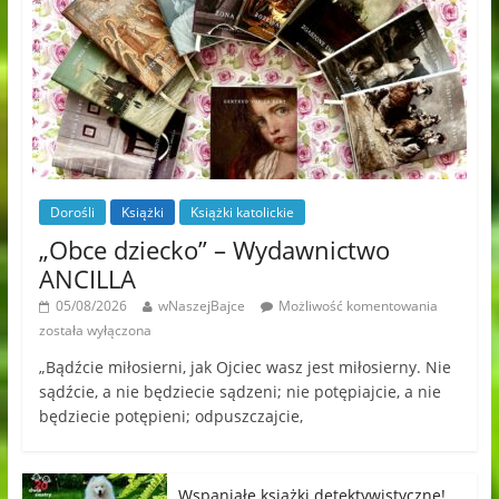
Dorośli
Książki
Książki katolickie
„Obce dziecko” – Wydawnictwo
ANCILLA
05/08/2026
wNaszejBajce
Możliwość komentowania
została wyłączona
„Bądźcie miłosierni, jak Ojciec wasz jest miłosierny. Nie
sądźcie, a nie będziecie sądzeni; nie potępiajcie, a nie
będziecie potępieni; odpuszczajcie,
Wspaniałe książki detektywistyczne!