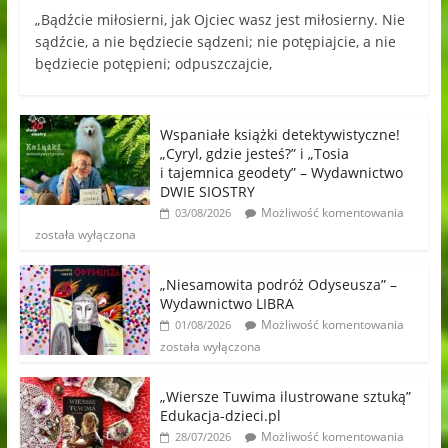
„Bądźcie miłosierni, jak Ojciec wasz jest miłosierny. Nie
sądźcie, a nie będziecie sądzeni; nie potępiajcie, a nie
będziecie potępieni; odpuszczajcie,
Wspaniałe książki detektywistyczne!
„Cyryl, gdzie jesteś?” i „Tosia
i tajemnica geodety” – Wydawnictwo
DWIE SIOSTRY
Możliwość komentowania
03/08/2026
została wyłączona
„Niesamowita podróż Odyseusza” –
Wydawnictwo LIBRA
Możliwość komentowania
01/08/2026
została wyłączona
„Wiersze Tuwima ilustrowane sztuką”
Edukacja-dzieci.pl
Możliwość komentowania
28/07/2026