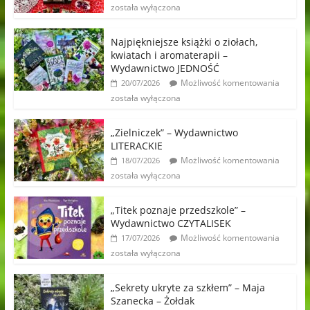
została wyłączona
Najpiękniejsze książki o ziołach,
kwiatach i aromaterapii –
Wydawnictwo JEDNOŚĆ
Możliwość komentowania
20/07/2026
została wyłączona
„Zielniczek” – Wydawnictwo
LITERACKIE
Możliwość komentowania
18/07/2026
została wyłączona
„Titek poznaje przedszkole” –
Wydawnictwo CZYTALISEK
Możliwość komentowania
17/07/2026
została wyłączona
„Sekrety ukryte za szkłem” – Maja
Szanecka – Żołdak