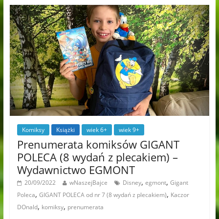
Komiksy
Książki
wiek 6+
wiek 9+
Prenumerata komiksów GIGANT
POLECA (8 wydań z plecakiem) –
Wydawnictwo EGMONT
,
,
20/09/2022
wNaszejBajce
Disney
egmont
Gigant
,
,
Poleca
GIGANT POLECA od nr 7 (8 wydań z plecakiem)
Kaczor
,
,
DOnald
komiksy
prenumerata