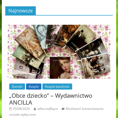
Najnowsze
Dorośli
Książki
Książki katolickie
„Obce dziecko” – Wydawnictwo
ANCILLA
05/08/2026
wNaszejBajce
Możliwość komentowania
została wyłączona