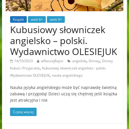
Książki
wiek 6+
wiek 9+
Kubusiowy słowniczek
angielsko – polski.
Wydawnictwo OLESIEJUK
,
,
16/10/2023
wNaszejBajce
angielski
Disney
Disney
,
Kubuś i Przyjaciele
Kubusiowy słowniczek angielsko - polski.
,
Wydawnictwo OLESIEJUK
nauka angielskiego
Nauka języka angielskiego może być naprawdę świetną
zabawą i przygodą! Dzieci uczą się chętniej jeśli książka
jest atrakcyjna i nie
Czytaj więcej