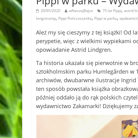
Pippi w parku – Wyd
,
20/05/2020
wNaszejBajce
75 lat Pippi
astrid l
,
,
,
langstrump
Pippi Pończoszanka
Pippi w parku
wydawnict
Ależ my się cieszymy z tej książki! Od 
perypetie, więc z wielkimi wypiekami 
opowiadanie Astrid Lindgren.
Ta historia ukazała się pierwotnie w 
sztokholmskim parku Humlegården w 19
archiwów, dwubarwne ilustracje Ingri
ten sposób powstała książka obrazkowa
później oddało ją do rąk polskich czyte
wydawnictwo Zakamarki! Dziękujemy za