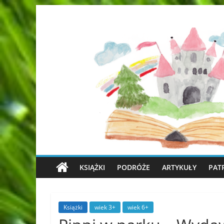
KSIĄŻKI
PODRÓŻE
ARTYKUŁY
PAT
Książki
wiek 3+
wiek 6+