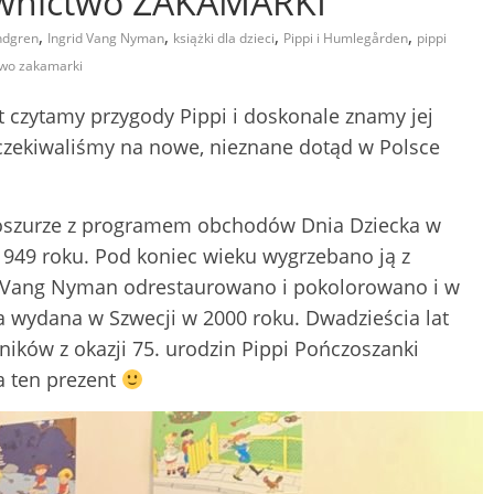
awnictwo ZAKAMARKI
,
,
,
,
indgren
Ingrid Vang Nyman
książki dla dzieci
Pippi i Humlegården
pippi
wo zakamarki
lat czytamy przygody Pippi i doskonale znamy jej
oczekiwaliśmy na nowe, nieznane dotąd w Polsce
broszurze z programem obchodów Dnia Dziecka w
49 roku. Pod koniec wieku wygrzebano ją z
d Vang Nyman odrestaurowano i pokolorowano i w
 wydana w Szwecji w 2000 roku. Dwadzieścia lat
lników z okazji 75. urodzin Pippi Pończoszanki
 ten prezent