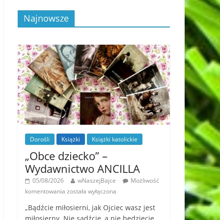
Najnowsze
Dorośli
Książki
Książki katolickie
„Obce dziecko” –
Wydawnictwo ANCILLA
05/08/2026
wNaszejBajce
Możliwość
komentowania
została wyłączona
„Bądźcie miłosierni, jak Ojciec wasz jest
miłosierny. Nie sądźcie, a nie będziecie