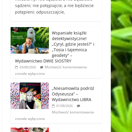
sądzeni; nie potępiajcie, a nie będziecie
potępieni; odpuszczajcie,
Wspaniałe książki
detektywistyczne!
„Cyryl, gdzie jesteś?” i
„Tosia i tajemnica
geodety” –
Wydawnictwo DWIE SIOSTRY
Możliwość komentowania
03/08/2026
została wyłączona
„Niesamowita podróż
Odyseusza” –
Wydawnictwo LIBRA
01/08/2026
Możliwość komentowania
została wyłączona