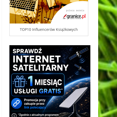
TOP10 Influencerów Książkowych