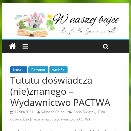
Książki
Patronat
wiek 6+
Tututu doświadcza
(nie)znanego –
Wydawnictwo PACTWA
,
17/09/2021
wNaszejBajce
Anna Świątek
Tutu
,
doświadcza (nie)znanego
wydawnictwo PACTWA