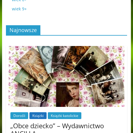
wiek 9+
Najnowsze
Dorośli
Książki
Książki katolickie
„Obce dziecko” – Wydawnictwo