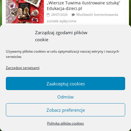
„Wiersze Tuwima ilustrowane sztuką”
Edukacja-dzieci.pl
Możliwość komentowania
28/07/2026
została wyłączona
Zarządzaj zgodami plików
Najpiękniejsze książki o ziołach,
cookie
kwiatach i aromaterapii –
Wydawnictwo JEDNOŚĆ
Używamy plików cookies w celu optymalizacji naszej witryny i naszych
Możliwość komentowania
20/07/2026
serwisów.
została wyłączona
Zarządzaj serwisami
„Zielniczek” – Wydawnictwo
LITERACKIE
Zaakceptuj cookies
Możliwość komentowania
18/07/2026
została wyłączona
Odmów
„Titek poznaje przedszkole” –
Zobacz preferencje
Wydawnictwo CZYTALISEK
Możliwość komentowania
17/07/2026
Polityka plików cookies
została wyłączona