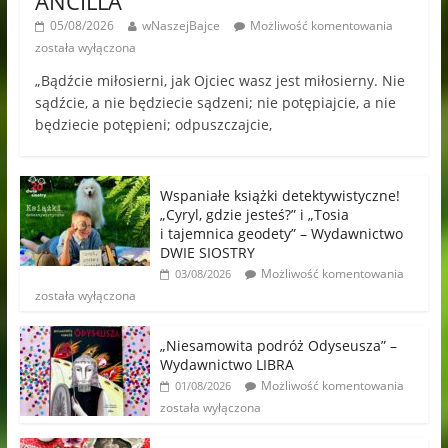
ANCILLA
05/08/2026
wNaszejBajce
Możliwość komentowania
została wyłączona
„Bądźcie miłosierni, jak Ojciec wasz jest miłosierny. Nie
sądźcie, a nie będziecie sądzeni; nie potępiajcie, a nie
będziecie potępieni; odpuszczajcie,
Wspaniałe książki detektywistyczne!
„Cyryl, gdzie jesteś?” i „Tosia
i tajemnica geodety” – Wydawnictwo
DWIE SIOSTRY
Możliwość komentowania
03/08/2026
została wyłączona
„Niesamowita podróż Odyseusza” –
Wydawnictwo LIBRA
Możliwość komentowania
01/08/2026
została wyłączona