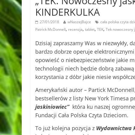
„TEK. Nowoczesny jas
KINDERKULKA
27/01/2018
wNaszejBajce
cała polska czyta dz
,
,
,
,
Patrick McDonnell
recenzja
tablet
TEK
Tek nowoczesny j
Dzisiaj zapraszamy Was w niezwykły, d
bardzo dobrze operuje elektronicznymi
opowieść o niebezpieczeństwie jakie m
technologii niech będzie dobrą zabawą
korzystania z dóbr jakie niesie współcz
Amerykański autor – Partick McDonnell
bestsellerów z listy New York Timesa 
jaskiniowiec”
która ku naszej ogromne
Fundacji Cała Polska Czyta Dzieciom.
To już kolejna pozycja z
Wydawnictwa 