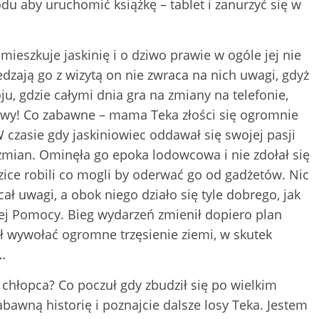
u aby uruchomić książkę – tablet i zanurzyć się w
ieszkuje jaskinię i o dziwo prawie w ogóle jej nie
zają go z wizytą on nie zwraca na nich uwagi, gdyż
, gdzie całymi dnia gra na zmiany na telefonie,
rzerwy! Co zabawne – mama Teka złości się ogromnie
W czasie gdy jaskiniowiec oddawał się swojej pasji
 zmian. Ominęła go epoka lodowcowa i nie zdołał się
ice robili co mogli by oderwać go od gadżetów. Nic
ał uwagi, a obok niego działo się tyle dobrego, jak
kiej Pomocy. Bieg wydarzeń zmienił dopiero plan
 wywołać ogromne trzęsienie ziemi, w skutek
…
 chłopca? Co poczuł gdy zbudził się po wielkim
bawną historię i poznajcie dalsze losy Teka. Jestem