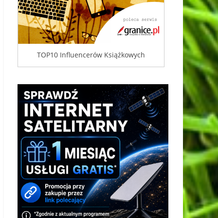
TOP10 Influencerów Książkowych