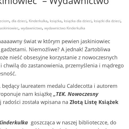
kiniowiec” – Wydawnictwo
,
,
,
,
,
,
ieciom
dla dzieci
Kinderkulka
książka
książka dla dzieci
książki dla dzieci
,
,
askiniowiec
wydawnictwo
wydawnictwo Kinderkulka
aaaaawny świat w którym pewien jaskiniowiec
 gadżetami. Niemożliwe? A jednak! Żartobliwa
oże nieść obsesyjne korzystanie z nowoczesnych
 i chwilą do zastanowienia, przemyślenia i mądrego
esność.
, będący laureatem medalu Caldecotta i autorem
proponuje nam książkę
„TEK. Nowoczesny
j radości została wpisana na
Złotą Listę Książek
Kinderkulka
goszcząca w naszej biblioteczce, do