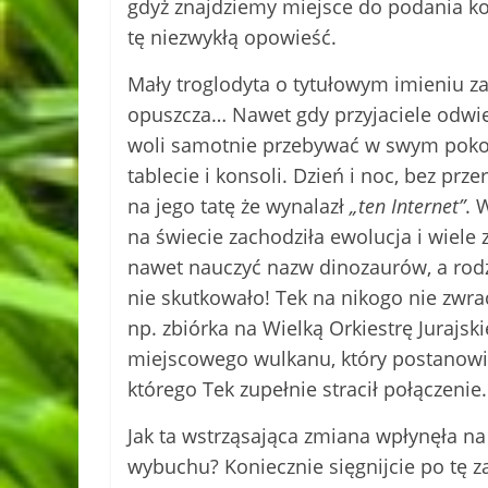
gdyż znajdziemy miejsce do podania kod
tę niezwykłą opowieść.
Mały troglodyta o tytułowym imieniu zam
opuszcza… Nawet gdy przyjaciele odwied
woli samotnie przebywać w swym pokoju
tablecie i konsoli. Dzień i noc, bez p
na jego tatę że wynalazł
„ten Internet”
. 
na świecie zachodziła ewolucja i wiele
nawet nauczyć nazw dinozaurów, a rodz
nie skutkowało! Tek na nikogo nie zwrac
np. zbiórka na Wielką Orkiestrę Jurajs
miejscowego wulkanu, który postanowił
którego Tek zupełnie stracił połączenie
Jak ta wstrząsająca zmiana wpłynęła na
wybuchu? Koniecznie sięgnijcie po tę za