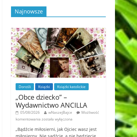
Najnowsze
Dorośli
Książki
Książki katolickie
„Obce dziecko” –
Wydawnictwo ANCILLA
05/08/2026
wNaszejBajce
Możliwość
komentowania
została wyłączona
„Bądźcie miłosierni, jak Ojciec wasz jest
miłosierny. Nie sądźcie, a nie będziecie