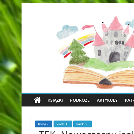
KSIĄŻKI
PODRÓŻE
ARTYKUŁY
PAT
Książki
wiek 3+
wiek 6+