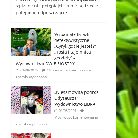
sądzeni; nie potępiajcie, a nie będziecie
potępieni; odpuszczajcie,
Wspaniałe książki
detektywistyczne!
„Cyryl, gdzie jesteś?” i
„Tosia i tajemnica
geodety” –
Wydawnictwo DWIE SIOSTRY
Możliwość komentowania
03/08/2026
została wyłączona
„Niesamowita podróż
Odyseusza” –
Wydawnictwo LIBRA
01/08/2026
Możliwość komentowania
została wyłączona