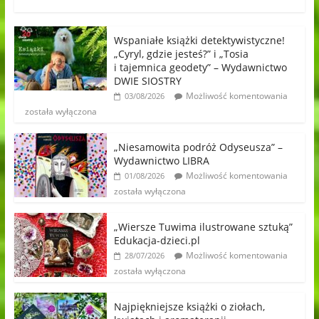
Wspaniałe książki detektywistyczne!
„Cyryl, gdzie jesteś?” i „Tosia
i tajemnica geodety” – Wydawnictwo
DWIE SIOSTRY
Możliwość komentowania
03/08/2026
została wyłączona
„Niesamowita podróż Odyseusza” –
Wydawnictwo LIBRA
Możliwość komentowania
01/08/2026
została wyłączona
„Wiersze Tuwima ilustrowane sztuką”
Edukacja-dzieci.pl
Możliwość komentowania
28/07/2026
została wyłączona
Najpiękniejsze książki o ziołach,