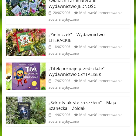
kwiatach i aromaterapii –
Wydawnictwo JEDNOŚĆ
Możliwość komentowania
20/07/2026
została wyłączona
„Zielniczek” – Wydawnictwo
LITERACKIE
Możliwość komentowania
18/07/2026
została wyłączona
„Titek poznaje przedszkole” –
Wydawnictwo CZYTALISEK
Możliwość komentowania
17/07/2026
została wyłączona
„Sekrety ukryte za szkłem” – Maja
Szanecka – Żołdak
Możliwość komentowania
14/07/2026
została wyłączona