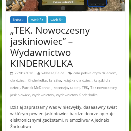
Książki
wiek 3+
wiek 6+
„TEK. Nowoczesny
jaskiniowiec” –
Wydawnictwo
KINDERKULKA
,
27/01/2018
wNaszejBajce
cała polska czyta dzieciom
,
,
,
,
dla dzieci
Kinderkulka
książka
książka dla dzieci
książki dla
,
,
,
,
,
dzieci
Patrick McDonnell
recenzja
tablet
TEK
Tek nowoczesny
,
,
jaskiniowiec
wydawnictwo
wydawnictwo Kinderkulka
Dzisiaj zapraszamy Was w niezwykły, daaaaawny świat
w którym pewien jaskiniowiec bardzo dobrze operuje
elektronicznymi gadżetami. Niemożliwe? A jednak!
Żartobliwa