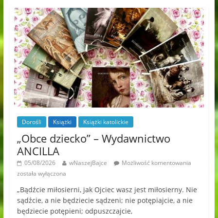
Dorośli
Książki
Książki katolickie
„Obce dziecko” – Wydawnictwo
ANCILLA
05/08/2026
wNaszejBajce
Możliwość komentowania
została wyłączona
„Bądźcie miłosierni, jak Ojciec wasz jest miłosierny. Nie
sądźcie, a nie będziecie sądzeni; nie potępiajcie, a nie
będziecie potępieni; odpuszczajcie,