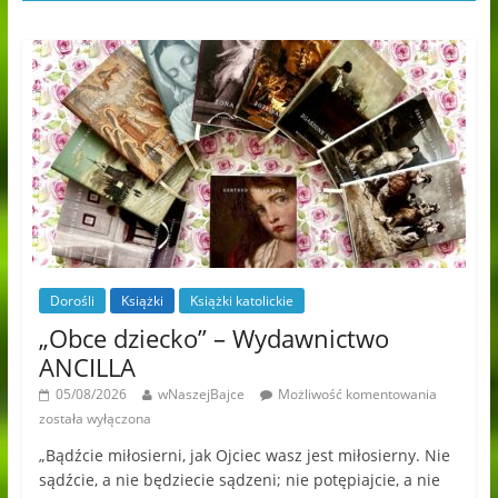
Dorośli
Książki
Książki katolickie
„Obce dziecko” – Wydawnictwo
ANCILLA
05/08/2026
wNaszejBajce
Możliwość komentowania
została wyłączona
„Bądźcie miłosierni, jak Ojciec wasz jest miłosierny. Nie
sądźcie, a nie będziecie sądzeni; nie potępiajcie, a nie