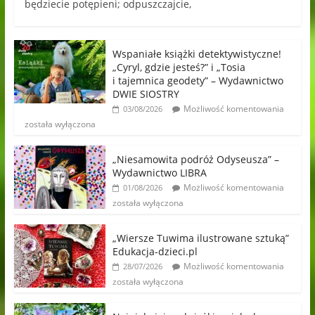
będziecie potępieni; odpuszczajcie,
Wspaniałe książki detektywistyczne!
„Cyryl, gdzie jesteś?” i „Tosia
i tajemnica geodety” – Wydawnictwo
DWIE SIOSTRY
Możliwość komentowania
03/08/2026
została wyłączona
„Niesamowita podróż Odyseusza” –
Wydawnictwo LIBRA
Możliwość komentowania
01/08/2026
została wyłączona
„Wiersze Tuwima ilustrowane sztuką”
Edukacja-dzieci.pl
Możliwość komentowania
28/07/2026
została wyłączona