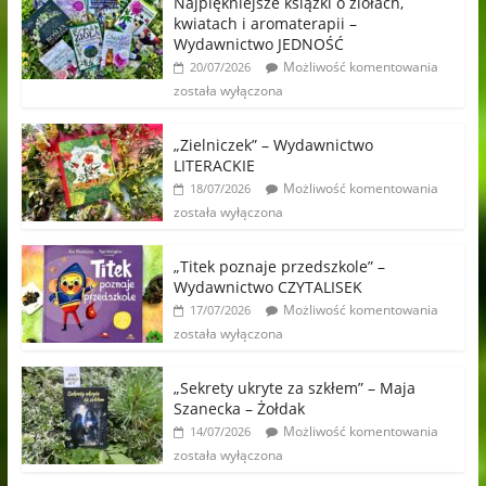
Najpiękniejsze książki o ziołach,
kwiatach i aromaterapii –
Wydawnictwo JEDNOŚĆ
Możliwość komentowania
20/07/2026
została wyłączona
„Zielniczek” – Wydawnictwo
LITERACKIE
Możliwość komentowania
18/07/2026
została wyłączona
„Titek poznaje przedszkole” –
Wydawnictwo CZYTALISEK
Możliwość komentowania
17/07/2026
została wyłączona
„Sekrety ukryte za szkłem” – Maja
Szanecka – Żołdak
Możliwość komentowania
14/07/2026
została wyłączona