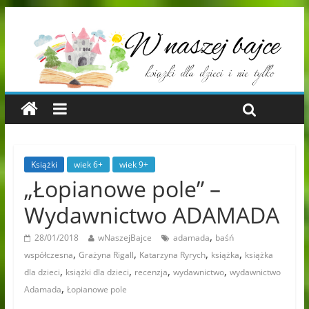
Książki
wiek 6+
wiek 9+
„Łopianowe pole” –
Wydawnictwo ADAMADA
,
28/01/2018
wNaszejBajce
adamada
baśń
,
,
,
,
współczesna
Grażyna Rigall
Katarzyna Ryrych
książka
książka
,
,
,
,
dla dzieci
książki dla dzieci
recenzja
wydawnictwo
wydawnictwo
,
Adamada
Łopianowe pole