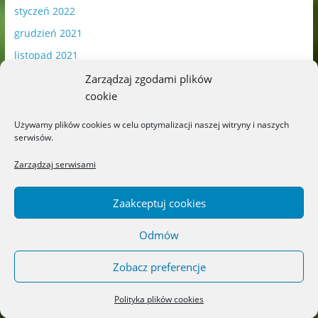
styczeń 2022
grudzień 2021
listopad 2021
październik 2021
Zarządzaj zgodami plików
cookie
wrzesień 2021
sierpień 2021
Używamy plików cookies w celu optymalizacji naszej witryny i naszych
serwisów.
lipiec 2021
Zarządzaj serwisami
czerwiec 2021
maj 2021
Zaakceptuj cookies
kwiecień 2021
marzec 2021
Odmów
luty 2021
Zobacz preferencje
styczeń 2021
grudzień 2020
Polityka plików cookies