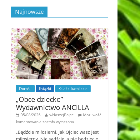
Najnowsze
Dorośli
Książki
Książki katolickie
„Obce dziecko” –
Wydawnictwo ANCILLA
05/08/2026
wNaszejBajce
Możliwość
komentowania
została wyłączona
„Bądźcie miłosierni, jak Ojciec wasz jest
miłosierny. Nie sądźcie, a nie będziecie