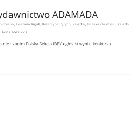
 Wydawnictwo ADAMADA
,
,
,
,
,
ółczesna
Grażyna Rigall
Katarzyna Ryrych
książka
książka dla dzieci
książki
,
Łopianowe pole
tnie i zanim Polska Sekcja IBBY ogłosiła wyniki konkursu