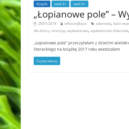
Książki
wiek 6+
wiek 9+
„Łopianowe pole” –
,
28/01/2018
wNaszejBajce
adamada
baśń wsp
,
,
,
dla dzieci
recenzja
wydawnictwo
wydawnictwo Adamada
„Łopianowe pole” przeczytałam z dziećmi wielokro
literackiego na książkę 2017 roku wiedziałam
Czytaj więcej