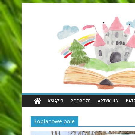
KSIĄŻKI
PODRÓŻE
ARTYKUŁY
PAT
Łopianowe pole