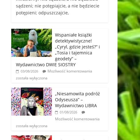
sądzeni; nie potępiajcie, a nie będziecie
potępieni; odpuszczajcie,
Wspaniałe książki
detektywistyczne!
„Cyryl, gdzie jesteś?” i
„Tosia i tajemnica
geodety” –
Wydawnictwo DWIE SIOSTRY
Możliwość komentowania
03/08/2026
została wyłączona
„Niesamowita podróż
Odyseusza” –
Wydawnictwo LIBRA
01/08/2026
Możliwość komentowania
została wyłączona