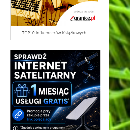
TOP10 Influencerów Książkowych