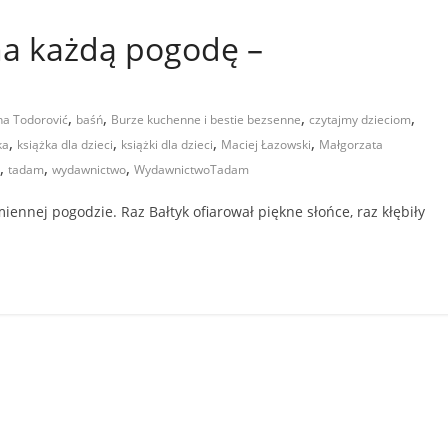
 na każdą pogodę –
,
,
,
,
na Todorović
baśń
Burze kuchenne i bestie bezsenne
czytajmy dzieciom
,
,
,
,
ka
książka dla dzieci
książki dla dzieci
Maciej Łazowski
Małgorzata
,
,
,
tadam
wydawnictwo
WydawnictwoTadam
nnej pogodzie. Raz Bałtyk ofiarował piękne słońce, raz kłębiły