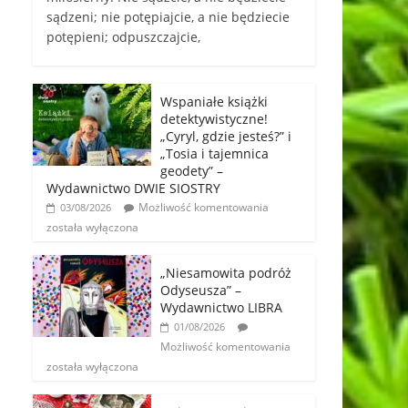
sądzeni; nie potępiajcie, a nie będziecie
potępieni; odpuszczajcie,
Wspaniałe książki
detektywistyczne!
„Cyryl, gdzie jesteś?” i
„Tosia i tajemnica
geodety” –
Wydawnictwo DWIE SIOSTRY
Możliwość komentowania
03/08/2026
została wyłączona
„Niesamowita podróż
Odyseusza” –
Wydawnictwo LIBRA
01/08/2026
Możliwość komentowania
została wyłączona