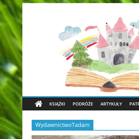
KSIĄŻKI
PODRÓŻE
ARTYKUŁY
PAT
WydawnictwoTadam