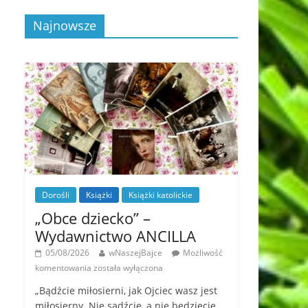
Najnowsze
Dorośli
Książki
Książki katolickie
„Obce dziecko” –
Wydawnictwo ANCILLA
05/08/2026
wNaszejBajce
Możliwość
komentowania
została wyłączona
„Bądźcie miłosierni, jak Ojciec wasz jest
miłosierny. Nie sądźcie, a nie będziecie