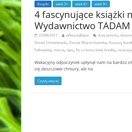
Książki
wiek 3+
wiek 6+
wiek 9+
4 fascynujące książki
Wydawnictwo TADAM
,
23/08/2017
wNaszejBajce
Ania Jamróz
Antoni
,
,
,
Daniel Chmielewski
Dorota Wojciechowska
Duszan
kred
,
,
,
,
Falkowska
morze
opis
Po co komu biała kredka
recenzja
Wakacyjny odpoczynek upłynął nam na bardzo zmie
się deszczowe chmury, ale na
Czytaj więcej