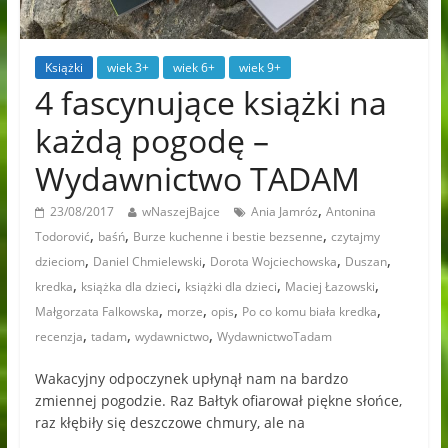
Książki
wiek 3+
wiek 6+
wiek 9+
4 fascynujące książki na
każdą pogodę –
Wydawnictwo TADAM
,
23/08/2017
wNaszejBajce
Ania Jamróz
Antonina
,
,
,
Todorović
baśń
Burze kuchenne i bestie bezsenne
czytajmy
,
,
,
,
dzieciom
Daniel Chmielewski
Dorota Wojciechowska
Duszan
,
,
,
,
kredka
książka dla dzieci
książki dla dzieci
Maciej Łazowski
,
,
,
,
Małgorzata Falkowska
morze
opis
Po co komu biała kredka
,
,
,
recenzja
tadam
wydawnictwo
WydawnictwoTadam
Wakacyjny odpoczynek upłynął nam na bardzo
zmiennej pogodzie. Raz Bałtyk ofiarował piękne słońce,
raz kłębiły się deszczowe chmury, ale na