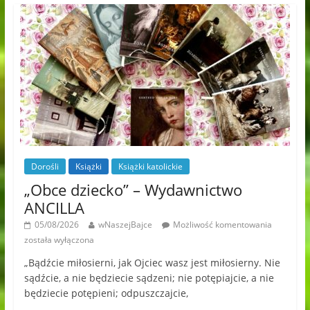
Dorośli
Książki
Książki katolickie
„Obce dziecko” – Wydawnictwo
ANCILLA
05/08/2026
wNaszejBajce
Możliwość komentowania
została wyłączona
„Bądźcie miłosierni, jak Ojciec wasz jest miłosierny. Nie
sądźcie, a nie będziecie sądzeni; nie potępiajcie, a nie
będziecie potępieni; odpuszczajcie,