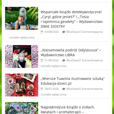
Wspaniałe książki detektywistyczne!
„Cyryl, gdzie jesteś?” i „Tosia
i tajemnica geodety” – Wydawnictwo
DWIE SIOSTRY
Możliwość komentowania
03/08/2026
została wyłączona
„Niesamowita podróż Odyseusza” –
Wydawnictwo LIBRA
Możliwość komentowania
01/08/2026
została wyłączona
„Wiersze Tuwima ilustrowane sztuką”
Edukacja-dzieci.pl
Możliwość komentowania
28/07/2026
została wyłączona
Najpiękniejsze książki o ziołach,
kwiatach i aromaterapii –