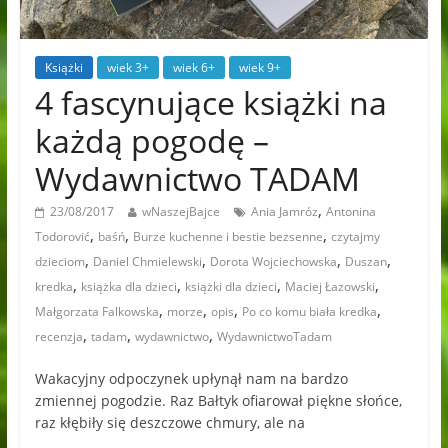
Książki
wiek 3+
wiek 6+
wiek 9+
4 fascynujące książki na
każdą pogodę –
Wydawnictwo TADAM
,
23/08/2017
wNaszejBajce
Ania Jamróz
Antonina
,
,
,
Todorović
baśń
Burze kuchenne i bestie bezsenne
czytajmy
,
,
,
,
dzieciom
Daniel Chmielewski
Dorota Wojciechowska
Duszan
,
,
,
,
kredka
książka dla dzieci
książki dla dzieci
Maciej Łazowski
,
,
,
,
Małgorzata Falkowska
morze
opis
Po co komu biała kredka
,
,
,
recenzja
tadam
wydawnictwo
WydawnictwoTadam
Wakacyjny odpoczynek upłynął nam na bardzo
zmiennej pogodzie. Raz Bałtyk ofiarował piękne słońce,
raz kłębiły się deszczowe chmury, ale na