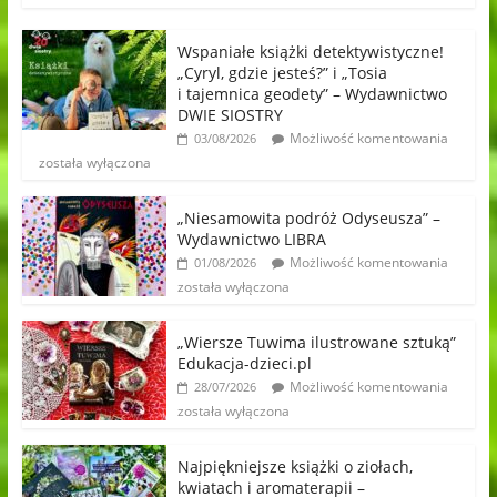
Wspaniałe książki detektywistyczne!
„Cyryl, gdzie jesteś?” i „Tosia
i tajemnica geodety” – Wydawnictwo
DWIE SIOSTRY
Możliwość komentowania
03/08/2026
została wyłączona
„Niesamowita podróż Odyseusza” –
Wydawnictwo LIBRA
Możliwość komentowania
01/08/2026
została wyłączona
„Wiersze Tuwima ilustrowane sztuką”
Edukacja-dzieci.pl
Możliwość komentowania
28/07/2026
została wyłączona
Najpiękniejsze książki o ziołach,
kwiatach i aromaterapii –