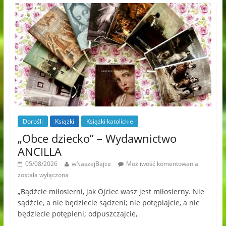
Dorośli
Książki
Książki katolickie
„Obce dziecko” – Wydawnictwo
ANCILLA
05/08/2026
wNaszejBajce
Możliwość komentowania
została wyłączona
„Bądźcie miłosierni, jak Ojciec wasz jest miłosierny. Nie
sądźcie, a nie będziecie sądzeni; nie potępiajcie, a nie
będziecie potępieni; odpuszczajcie,