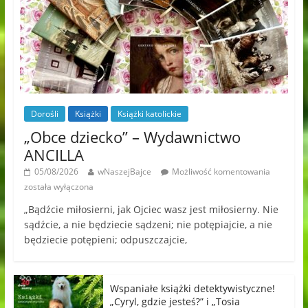
Dorośli
Książki
Książki katolickie
„Obce dziecko” – Wydawnictwo
ANCILLA
05/08/2026
wNaszejBajce
Możliwość komentowania
została wyłączona
„Bądźcie miłosierni, jak Ojciec wasz jest miłosierny. Nie
sądźcie, a nie będziecie sądzeni; nie potępiajcie, a nie
będziecie potępieni; odpuszczajcie,
Wspaniałe książki detektywistyczne!
„Cyryl, gdzie jesteś?” i „Tosia