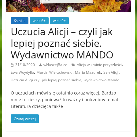
Książki
wiek 6+
wiek 9+
Uczucia Alicji – czyli jak
lepiej poznać siebie.
Wydawnictwo MANDO
,
31/10/2020
wNaszejBajce
Alicja w krainie przyszłości
,
,
,
,
Ewa Woydyłło
Marcin WIerzchowski
Maria Mazurek
Sen Alicji
,
Uczucia Alicji czyli jak lepiej poznać siebie
wydawnictwo Mando
O uczuciach mówi się ostatnio coraz więcej. Bardzo
mnie to cieszy, ponieważ to ważny i potrzebny temat.
Literatura dziecięca także
Czytaj więcej