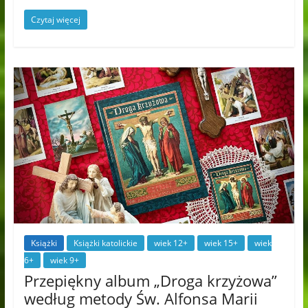
Czytaj więcej
Książki
Książki katolickie
wiek 12+
wiek 15+
wiek
6+
wiek 9+
Przepiękny album „Droga krzyżowa”
według metody Św. Alfonsa Marii