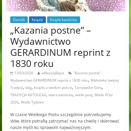
Dorośli
Książki
Książki katolickie
„Kazania postne” –
Wydawnictwo
GERARDINUM reprint z
1830 roku
13/03/2026
wNaszejBajce
"Kazania postne" -
,
Wydawnictwo GERARDINUM reprint z 1830 roku
Biblioteka świętej
,
,
,
,
Tradycji
bóg
książki o wielkim poście
Tarnowskie Góry
,
,
,
TRADYCJA KATOLICKA
wiara katolicka
wielki post
Wielki POst
,
2026
Wielki Tydzień
W czasie Wielkiego Postu szczególnie potrzebujemy
słów, które potrafią zatrzymać nas na chwilę i skierować
nasze myśli ku sprawom najważniejszym.