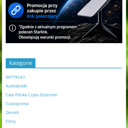
Kategorie
ARTYKUŁY
Audiobooki
Cała Polska Czyta Dzieciom
Czasopisma
Dorośli
Filmy