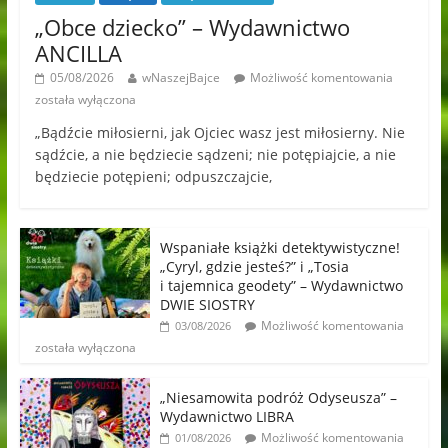
„Obce dziecko” – Wydawnictwo
ANCILLA
05/08/2026
wNaszejBajce
Możliwość komentowania
została wyłączona
„Bądźcie miłosierni, jak Ojciec wasz jest miłosierny. Nie
sądźcie, a nie będziecie sądzeni; nie potępiajcie, a nie
będziecie potępieni; odpuszczajcie,
Wspaniałe książki detektywistyczne!
„Cyryl, gdzie jesteś?” i „Tosia
i tajemnica geodety” – Wydawnictwo
DWIE SIOSTRY
Możliwość komentowania
03/08/2026
została wyłączona
„Niesamowita podróż Odyseusza” –
Wydawnictwo LIBRA
Możliwość komentowania
01/08/2026