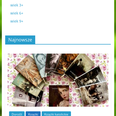
wiek 3+
wiek 6+
wiek 9+
Najnowsze
Dorośli
Książki
Książki katolickie