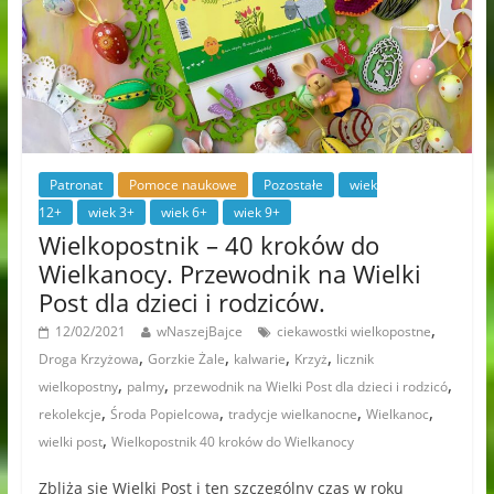
Patronat
Pomoce naukowe
Pozostałe
wiek
12+
wiek 3+
wiek 6+
wiek 9+
Wielkopostnik – 40 kroków do
Wielkanocy. Przewodnik na Wielki
Post dla dzieci i rodziców.
,
12/02/2021
wNaszejBajce
ciekawostki wielkopostne
,
,
,
,
Droga Krzyżowa
Gorzkie Żale
kalwarie
Krzyż
licznik
,
,
,
wielkopostny
palmy
przewodnik na Wielki Post dla dzieci i rodzicó
,
,
,
,
rekolekcje
Środa Popielcowa
tradycje wielkanocne
Wielkanoc
,
wielki post
Wielkopostnik 40 kroków do Wielkanocy
Zbliża się Wielki Post i ten szczególny czas w roku