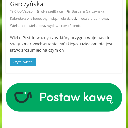
Garczyńska
,
07/04/2020
wNaszejBajce
Barbara Garczyńska
,
,
,
Kalendarz wielkopostny
książki dla dzieci
niedziela palmowa
,
,
Wielkanoc
wielki post
wydawnictwo Promic
Wielki Post to ważny czas, który przygotowuje nas do
Świąt Zmartwychwstania Pańskiego. Dzieciom nie jest
łatwo zrozumieć na czym on
Czytaj więcej