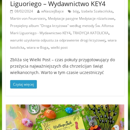
Liguoriego – Wydawnictwo KEY4
,
,
08/02/2024
wNaszejBajce
bóg
Izabela Szałacińska
,
,
Martin von Feuerstein
Medytacje pasyjne Medytacje różańcowe
Przepiękny album "Droga krzyżowa" według metody Św. Alfonsa
,
,
Marii Liguoriego - Wydawnictwo KEY4
TRADYCJA KATOLICKA
,
warunki uzyskania odpustu za odprawienie drogi krzyżowej
wiara
,
,
katolicka
wiara w Boga
wielki post
Zbliża się Wielki Post – czas pokuty przygotowujący do
przeżycia najważniejszych dla chrześcijan świąt
wielkanocnych. Warto w tym czasie uczestniczyć
Czytaj więcej