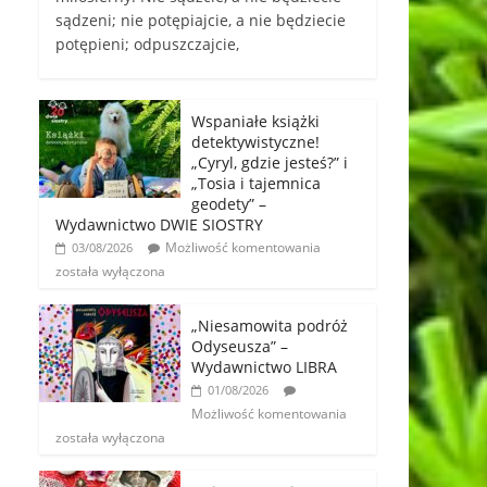
sądzeni; nie potępiajcie, a nie będziecie
potępieni; odpuszczajcie,
Wspaniałe książki
detektywistyczne!
„Cyryl, gdzie jesteś?” i
„Tosia i tajemnica
geodety” –
Wydawnictwo DWIE SIOSTRY
Możliwość komentowania
03/08/2026
została wyłączona
„Niesamowita podróż
Odyseusza” –
Wydawnictwo LIBRA
01/08/2026
Możliwość komentowania
została wyłączona