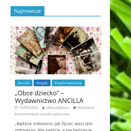
Najnowsze
Dorośli
Książki
Książki katolickie
„Obce dziecko” –
Wydawnictwo ANCILLA
05/08/2026
wNaszejBajce
Możliwość
komentowania
została wyłączona
„Bądźcie miłosierni, jak Ojciec wasz jest
miłosierny. Nie sądźcie, a nie będziecie