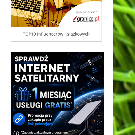
TOP10 Influencerów Książkowych