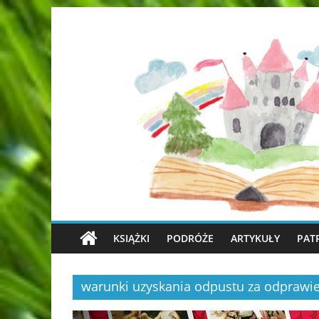
KSIĄŻKI
PODRÓŻE
ARTYKUŁY
PAT
warunki uzyskania odpustu za odprawie