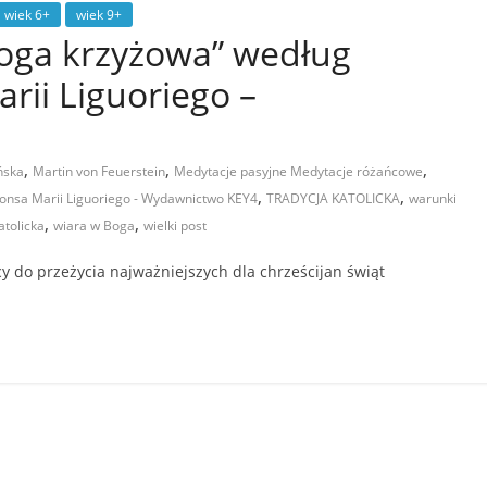
wiek 6+
wiek 9+
oga krzyżowa” według
rii Liguoriego –
,
,
,
ńska
Martin von Feuerstein
Medytacje pasyjne Medytacje różańcowe
,
,
onsa Marii Liguoriego - Wydawnictwo KEY4
TRADYCJA KATOLICKA
warunki
,
,
atolicka
wiara w Boga
wielki post
cy do przeżycia najważniejszych dla chrześcijan świąt