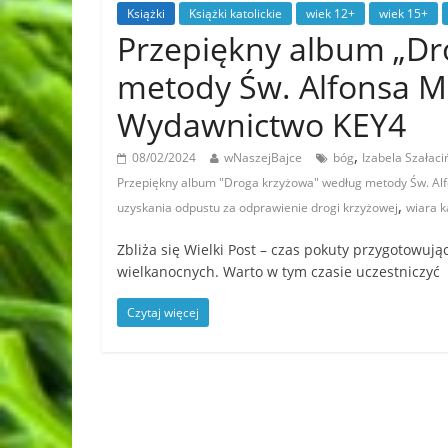
Książki
Książki katolickie
wiek 12+
wiek 15+
Przepiękny album „Dr
metody Św. Alfonsa Ma
Wydawnictwo KEY4
,
08/02/2024
wNaszejBajce
bóg
Izabela Szałaci
Przepiękny album "Droga krzyżowa" według metody Św. Alf
,
uzyskania odpustu za odprawienie drogi krzyżowej
wiara k
Zbliża się Wielki Post – czas pokuty przygotowują
wielkanocnych. Warto w tym czasie uczestniczyć
Czytaj więcej