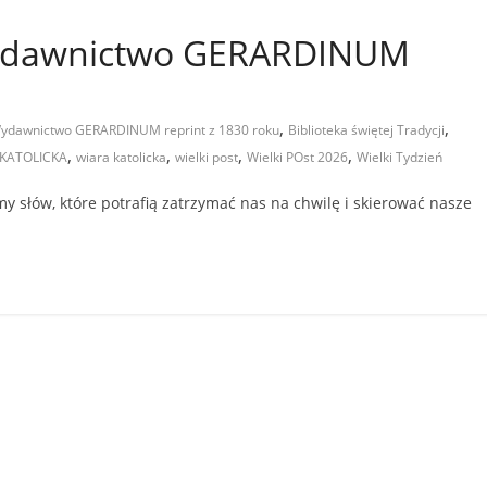
Wydawnictwo GERARDINUM
,
,
 Wydawnictwo GERARDINUM reprint z 1830 roku
Biblioteka świętej Tradycji
,
,
,
,
 KATOLICKA
wiara katolicka
wielki post
Wielki POst 2026
Wielki Tydzień
y słów, które potrafią zatrzymać nas na chwilę i skierować nasze