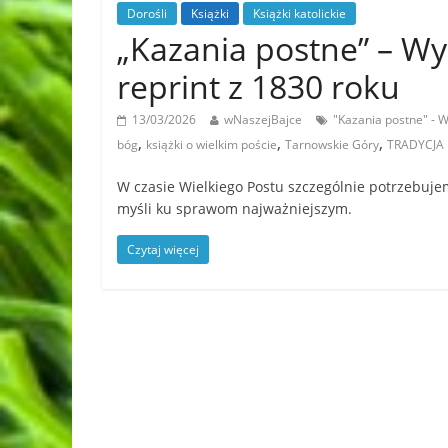
Dorośli
Książki
Książki katolickie
„Kazania postne” – 
reprint z 1830 roku
13/03/2026
wNaszejBajce
"Kazania postne" -
,
,
,
bóg
książki o wielkim poście
Tarnowskie Góry
TRADYCJA
W czasie Wielkiego Postu szczególnie potrzebujem
myśli ku sprawom najważniejszym.
Czytaj więcej