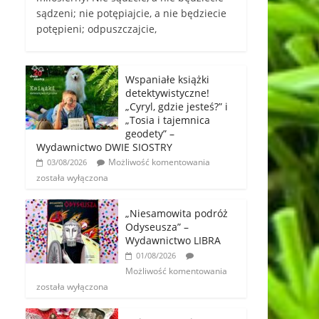
sądzeni; nie potępiajcie, a nie będziecie
potępieni; odpuszczajcie,
Wspaniałe książki
detektywistyczne!
„Cyryl, gdzie jesteś?” i
„Tosia i tajemnica
geodety” –
Wydawnictwo DWIE SIOSTRY
Możliwość komentowania
03/08/2026
została wyłączona
„Niesamowita podróż
Odyseusza” –
Wydawnictwo LIBRA
01/08/2026
Możliwość komentowania
została wyłączona