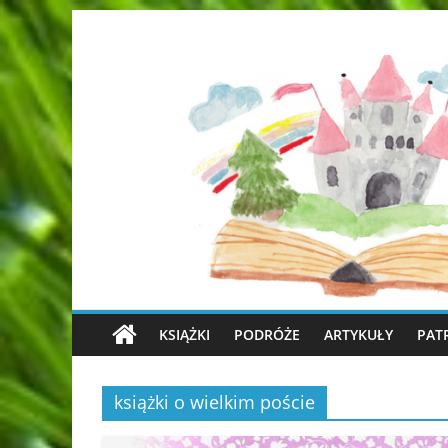
KSIĄŻKI
PODRÓŻE
ARTYKUŁY
PAT
książki o wielkim poście