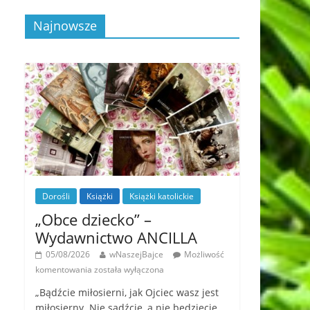
Najnowsze
Dorośli
Książki
Książki katolickie
„Obce dziecko” –
Wydawnictwo ANCILLA
05/08/2026
wNaszejBajce
Możliwość
komentowania
została wyłączona
„Bądźcie miłosierni, jak Ojciec wasz jest
miłosierny. Nie sądźcie, a nie będziecie