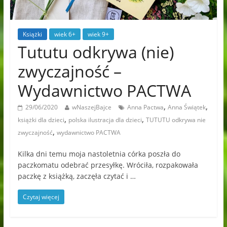
Książki
wiek 6+
wiek 9+
Tututu odkrywa (nie)
zwyczajność –
Wydawnictwo PACTWA
,
,
29/06/2020
wNaszejBajce
Anna Pactwa
Anna Świątek
,
,
książki dla dzieci
polska ilustracja dla dzieci
TUTUTU odkrywa nie
,
zwyczajność
wydawnictwo PACTWA
Kilka dni temu moja nastoletnia córka poszła do
paczkomatu odebrać przesyłkę. Wróciła, rozpakowała
paczkę z książką, zaczęła czytać i …
Czytaj więcej