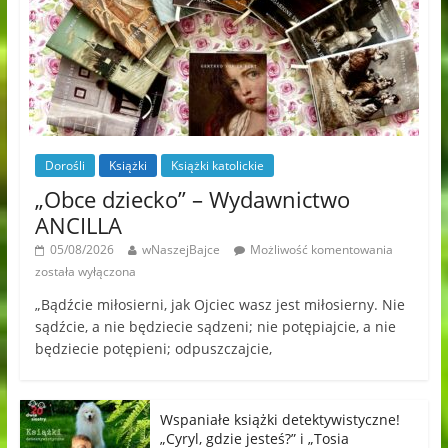
Dorośli
Książki
Książki katolickie
„Obce dziecko” – Wydawnictwo
ANCILLA
05/08/2026
wNaszejBajce
Możliwość komentowania
została wyłączona
„Bądźcie miłosierni, jak Ojciec wasz jest miłosierny. Nie
sądźcie, a nie będziecie sądzeni; nie potępiajcie, a nie
będziecie potępieni; odpuszczajcie,
Wspaniałe książki detektywistyczne!
„Cyryl, gdzie jesteś?” i „Tosia