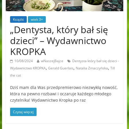
Książki
wiek 3+
„Dentysta, który bał się
dzieci” – Wydawnictwo
KROPKA
10/08/2024
wNaszejBajce
Dentysta który bał się dzieci -
,
,
,
Wydawnictwo KROPKA
Gerald Guerlais
Natalia Zmaczyńska
Till
the cat
Dziś mam dla Was przedpremierowo niezwykłą nowość,
która na pewno rozbawi i oczaruje każdego młodego
czytelnika! Wydawnictwo Kropka po raz
Czytaj więcej