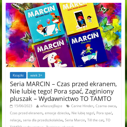
Książki
wiek 3+
Seria MARCIN – Czas przed ekranem,
Nie lubię tego! Pora spać, Zaginiony
pluszak – Wydawnictwo TO TAMTO
,
,
15/06/2023
wNaszejBajce
Carine Hinder
Czarna owca
,
,
,
,
Czas przed ekranem
emocje dziecka
Nie lubię tego!
Pora spać
,
,
,
,
relacje
seria dla przedszkolaków
Seria Marcin
Till the cat
TO
,