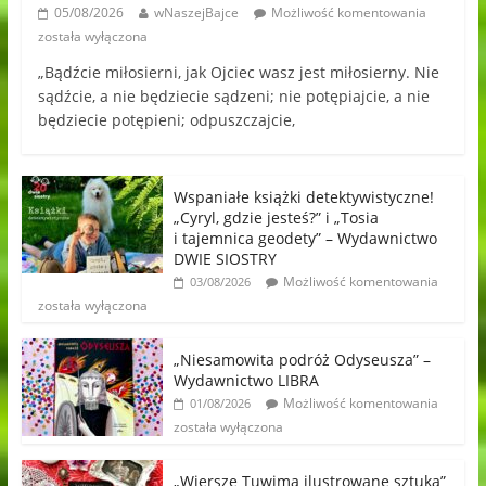
05/08/2026
wNaszejBajce
Możliwość komentowania
została wyłączona
„Bądźcie miłosierni, jak Ojciec wasz jest miłosierny. Nie
sądźcie, a nie będziecie sądzeni; nie potępiajcie, a nie
będziecie potępieni; odpuszczajcie,
Wspaniałe książki detektywistyczne!
„Cyryl, gdzie jesteś?” i „Tosia
i tajemnica geodety” – Wydawnictwo
DWIE SIOSTRY
Możliwość komentowania
03/08/2026
została wyłączona
„Niesamowita podróż Odyseusza” –
Wydawnictwo LIBRA
Możliwość komentowania
01/08/2026
została wyłączona
„Wiersze Tuwima ilustrowane sztuką”