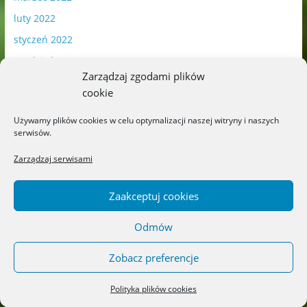
luty 2022
styczeń 2022
grudzień 2021
Zarządzaj zgodami plików
listopad 2021
cookie
październik 2021
Używamy plików cookies w celu optymalizacji naszej witryny i naszych
wrzesień 2021
serwisów.
sierpień 2021
Zarządzaj serwisami
lipiec 2021
czerwiec 2021
Zaakceptuj cookies
maj 2021
Odmów
kwiecień 2021
marzec 2021
Zobacz preferencje
luty 2021
Polityka plików cookies
styczeń 2021