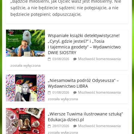
„Bądźcie miłosierni, jak Ojciec wasz jest miłosierny. Nie
sądźcie, a nie będziecie sądzeni; nie potępiajcie, a nie
będziecie potępieni; odpuszczajcie,
Wspaniałe książki detektywistyczne!
„Cyryl, gdzie jesteś?” i „Tosia
i tajemnica geodety” – Wydawnictwo
DWIE SIOSTRY
Możliwość komentowania
03/08/2026
została wyłączona
„Niesamowita podróż Odyseusza” –
Wydawnictwo LIBRA
Możliwość komentowania
01/08/2026
została wyłączona
„Wiersze Tuwima ilustrowane sztuką”
Edukacja-dzieci.pl
Możliwość komentowania
28/07/2026
została wyłączona