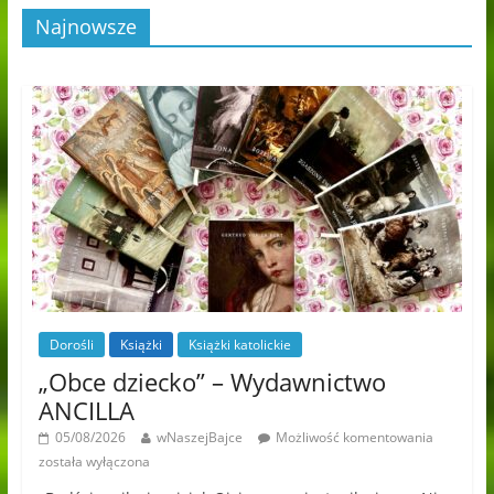
Najnowsze
Dorośli
Książki
Książki katolickie
„Obce dziecko” – Wydawnictwo
ANCILLA
05/08/2026
wNaszejBajce
Możliwość komentowania
została wyłączona