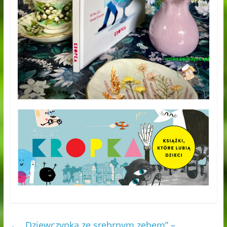
←
„Dziewczynka ze srebrnym zębem” –