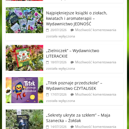
Najpiękniejsze książki o ziołach,
kwiatach i aromaterapii –
Wydawnictwo JEDNOŚĆ
Możliwość komentowania
20/07/2026
została wyłączona
„Zielniczek” – Wydawnictwo
LITERACKIE
Możliwość komentowania
18/07/2026
została wyłączona
„Titek poznaje przedszkole” –
Wydawnictwo CZYTALISEK
Możliwość komentowania
17/07/2026
została wyłączona
„Sekrety ukryte za szkłem” – Maja
Szanecka – Żołdak
Możliwość komentowania
14/07/2026