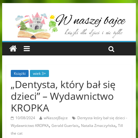
Książki
wiek 3+
„Dentysta, który bał się
dzieci” – Wydawnictwo
KROPKA
10/08/2024
wNaszejBajce
Dentysta który bał się dzieci -
,
,
,
Wydawnictwo KROPKA
Gerald Guerlais
Natalia Zmaczyńska
Till
the cat