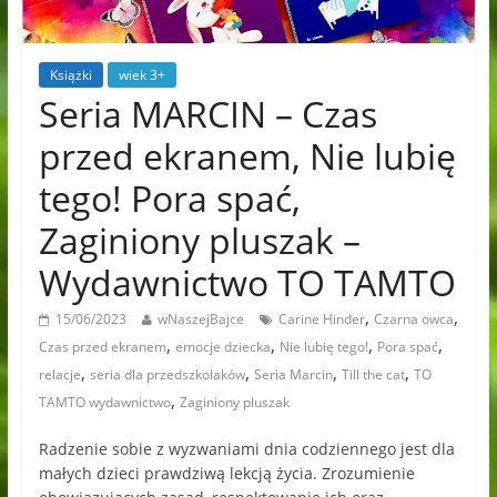
Książki
wiek 3+
Seria MARCIN – Czas
przed ekranem, Nie lubię
tego! Pora spać,
Zaginiony pluszak –
Wydawnictwo TO TAMTO
,
,
15/06/2023
wNaszejBajce
Carine Hinder
Czarna owca
,
,
,
,
Czas przed ekranem
emocje dziecka
Nie lubię tego!
Pora spać
,
,
,
,
relacje
seria dla przedszkolaków
Seria Marcin
Till the cat
TO
,
TAMTO wydawnictwo
Zaginiony pluszak
Radzenie sobie z wyzwaniami dnia codziennego jest dla
małych dzieci prawdziwą lekcją życia. Zrozumienie