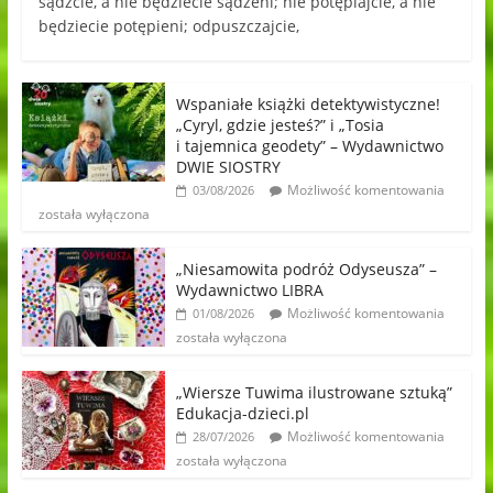
sądźcie, a nie będziecie sądzeni; nie potępiajcie, a nie
będziecie potępieni; odpuszczajcie,
Wspaniałe książki detektywistyczne!
„Cyryl, gdzie jesteś?” i „Tosia
i tajemnica geodety” – Wydawnictwo
DWIE SIOSTRY
Możliwość komentowania
03/08/2026
została wyłączona
„Niesamowita podróż Odyseusza” –
Wydawnictwo LIBRA
Możliwość komentowania
01/08/2026
została wyłączona
„Wiersze Tuwima ilustrowane sztuką”
Edukacja-dzieci.pl
Możliwość komentowania
28/07/2026
została wyłączona