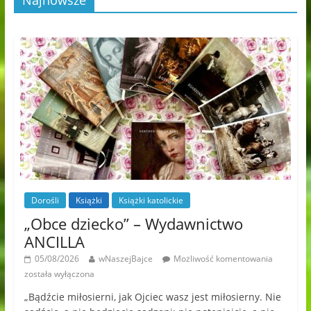
Najnowsze
Dorośli
Książki
Książki katolickie
„Obce dziecko” – Wydawnictwo
ANCILLA
05/08/2026
wNaszejBajce
Możliwość komentowania
została wyłączona
„Bądźcie miłosierni, jak Ojciec wasz jest miłosierny. Nie