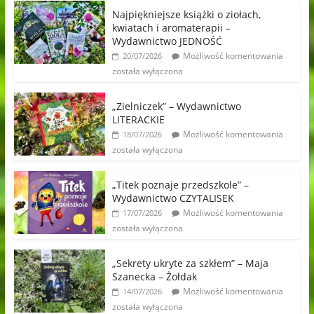
Najpiękniejsze książki o ziołach,
kwiatach i aromaterapii –
Wydawnictwo JEDNOŚĆ
Możliwość komentowania
20/07/2026
została wyłączona
„Zielniczek” – Wydawnictwo
LITERACKIE
Możliwość komentowania
18/07/2026
została wyłączona
„Titek poznaje przedszkole” –
Wydawnictwo CZYTALISEK
Możliwość komentowania
17/07/2026
została wyłączona
„Sekrety ukryte za szkłem” – Maja
Szanecka – Żołdak
Możliwość komentowania
14/07/2026
została wyłączona