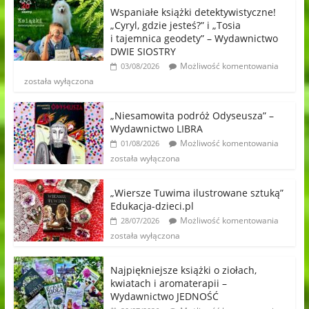
Wspaniałe książki detektywistyczne!
„Cyryl, gdzie jesteś?” i „Tosia
i tajemnica geodety” – Wydawnictwo
DWIE SIOSTRY
Możliwość komentowania
03/08/2026
została wyłączona
„Niesamowita podróż Odyseusza” –
Wydawnictwo LIBRA
Możliwość komentowania
01/08/2026
została wyłączona
„Wiersze Tuwima ilustrowane sztuką”
Edukacja-dzieci.pl
Możliwość komentowania
28/07/2026
została wyłączona
Najpiękniejsze książki o ziołach,
kwiatach i aromaterapii –
Wydawnictwo JEDNOŚĆ