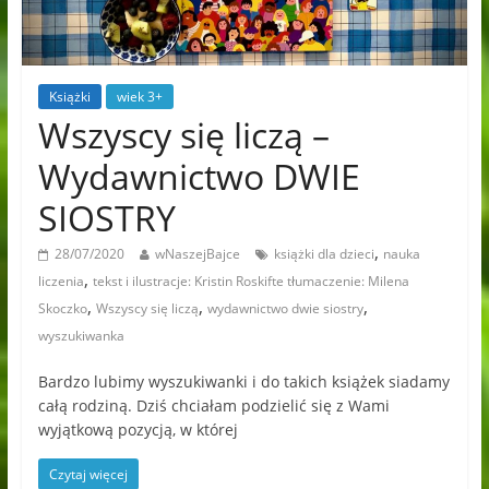
Książki
wiek 3+
Wszyscy się liczą –
Wydawnictwo DWIE
SIOSTRY
,
28/07/2020
wNaszejBajce
książki dla dzieci
nauka
,
liczenia
tekst i ilustracje: Kristin Roskifte tłumaczenie: Milena
,
,
,
Skoczko
Wszyscy się liczą
wydawnictwo dwie siostry
wyszukiwanka
Bardzo lubimy wyszukiwanki i do takich książek siadamy
całą rodziną. Dziś chciałam podzielić się z Wami
wyjątkową pozycją, w której
Czytaj więcej