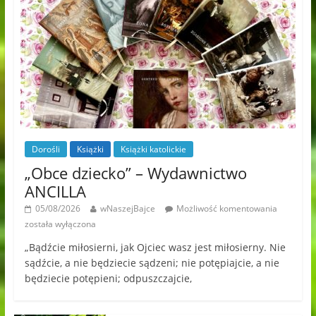
Dorośli
Książki
Książki katolickie
„Obce dziecko” – Wydawnictwo
ANCILLA
05/08/2026
wNaszejBajce
Możliwość komentowania
została wyłączona
„Bądźcie miłosierni, jak Ojciec wasz jest miłosierny. Nie
sądźcie, a nie będziecie sądzeni; nie potępiajcie, a nie
będziecie potępieni; odpuszczajcie,