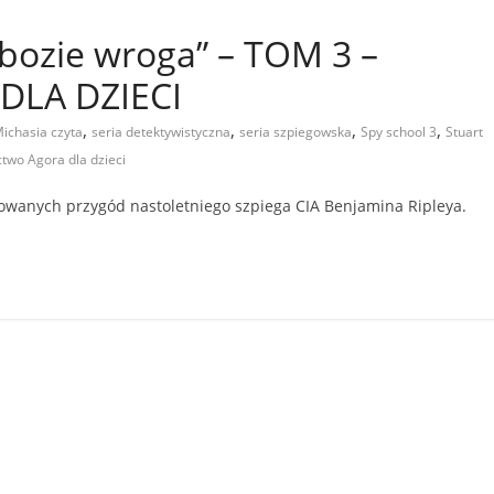
bozie wroga” – TOM 3 –
DLA DZIECI
,
,
,
,
ichasia czyta
seria detektywistyczna
seria szpiegowska
Spy school 3
Stuart
wo Agora dla dzieci
iowanych przygód nastoletniego szpiega CIA Benjamina Ripleya.