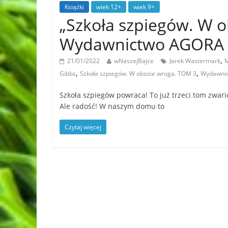
Książki
wiek 12+
wiek 9+
„Szkoła szpiegów. W o
Wydawnictwo AGORA 
,
21/01/2022
wNaszejBajce
Jarek Wastermark
M
,
,
Gibbs
Szkoła szpiegów. W obozie wroga. TOM 3
Wydawnict
Szkoła szpiegów powraca! To już trzeci tom zwar
Ale radość! W naszym domu to
Czytaj więcej