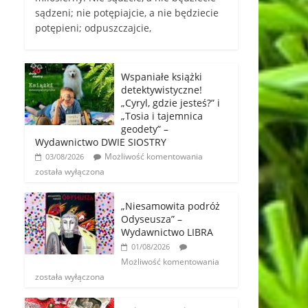
sądzeni; nie potępiajcie, a nie będziecie
potępieni; odpuszczajcie,
Wspaniałe książki
detektywistyczne!
„Cyryl, gdzie jesteś?” i
„Tosia i tajemnica
geodety” –
Wydawnictwo DWIE SIOSTRY
Możliwość komentowania
03/08/2026
została wyłączona
„Niesamowita podróż
Odyseusza” –
Wydawnictwo LIBRA
01/08/2026
Możliwość komentowania
została wyłączona