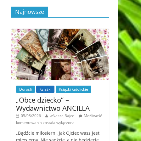
Najnowsze
Dorośli
Książki
Książki katolickie
„Obce dziecko” –
Wydawnictwo ANCILLA
05/08/2026
wNaszejBajce
Możliwość
komentowania
została wyłączona
„Bądźcie miłosierni, jak Ojciec wasz jest
miłosierny. Nie sądźcie, a nie będziecie