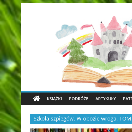
KSIĄŻKI
PODRÓŻE
ARTYKUŁY
PAT
Szkoła szpiegów. W obozie wroga. TOM