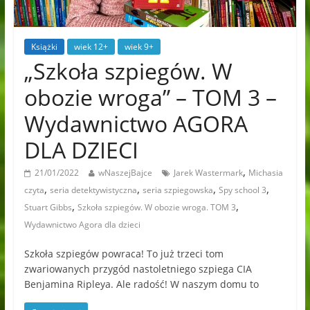
Książki
wiek 12+
wiek 9+
„Szkoła szpiegów. W
obozie wroga” – TOM 3 –
Wydawnictwo AGORA
DLA DZIECI
,
21/01/2022
wNaszejBajce
Jarek Wastermark
Michasia
,
,
,
,
czyta
seria detektywistyczna
seria szpiegowska
Spy school 3
,
,
Stuart Gibbs
Szkoła szpiegów. W obozie wroga. TOM 3
Wydawnictwo Agora dla dzieci
Szkoła szpiegów powraca! To już trzeci tom
zwariowanych przygód nastoletniego szpiega CIA
Benjamina Ripleya. Ale radość! W naszym domu to