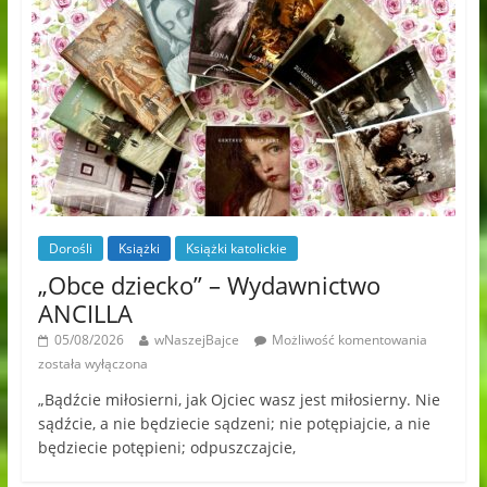
Dorośli
Książki
Książki katolickie
„Obce dziecko” – Wydawnictwo
ANCILLA
05/08/2026
wNaszejBajce
Możliwość komentowania
została wyłączona
„Bądźcie miłosierni, jak Ojciec wasz jest miłosierny. Nie
sądźcie, a nie będziecie sądzeni; nie potępiajcie, a nie
będziecie potępieni; odpuszczajcie,