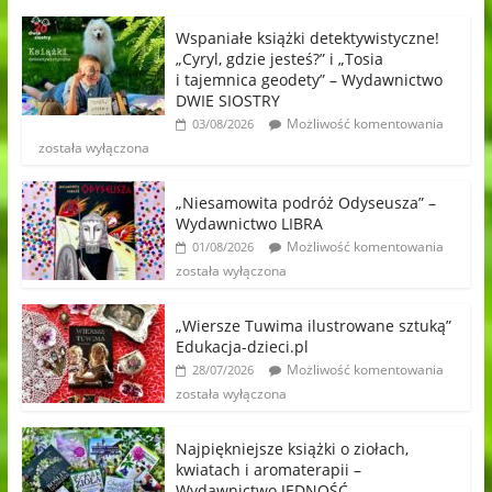
Wspaniałe książki detektywistyczne!
„Cyryl, gdzie jesteś?” i „Tosia
i tajemnica geodety” – Wydawnictwo
DWIE SIOSTRY
Możliwość komentowania
03/08/2026
została wyłączona
„Niesamowita podróż Odyseusza” –
Wydawnictwo LIBRA
Możliwość komentowania
01/08/2026
została wyłączona
„Wiersze Tuwima ilustrowane sztuką”
Edukacja-dzieci.pl
Możliwość komentowania
28/07/2026
została wyłączona
Najpiękniejsze książki o ziołach,
kwiatach i aromaterapii –
Wydawnictwo JEDNOŚĆ