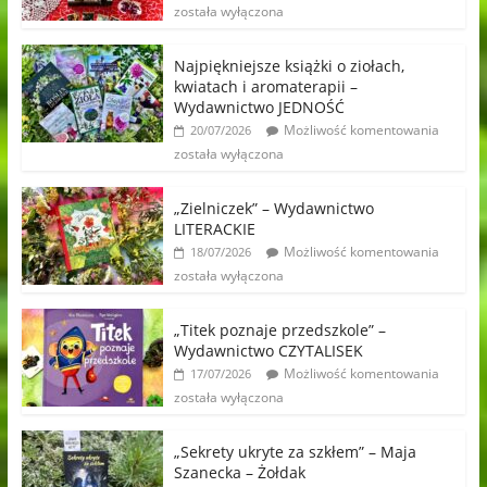
została wyłączona
Najpiękniejsze książki o ziołach,
kwiatach i aromaterapii –
Wydawnictwo JEDNOŚĆ
Możliwość komentowania
20/07/2026
została wyłączona
„Zielniczek” – Wydawnictwo
LITERACKIE
Możliwość komentowania
18/07/2026
została wyłączona
„Titek poznaje przedszkole” –
Wydawnictwo CZYTALISEK
Możliwość komentowania
17/07/2026
została wyłączona
„Sekrety ukryte za szkłem” – Maja
Szanecka – Żołdak