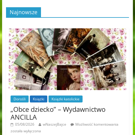
Najnowsze
Dorośli
Książki
Książki katolickie
„Obce dziecko” – Wydawnictwo
ANCILLA
05/08/2026
wNaszejBajce
Możliwość komentowania
została wyłączona