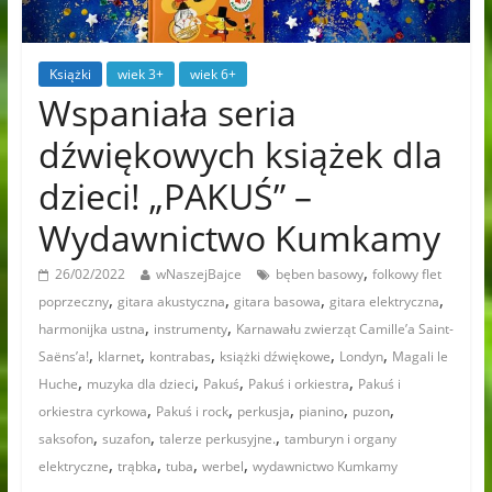
Książki
wiek 3+
wiek 6+
Wspaniała seria
dźwiękowych książek dla
dzieci! „PAKUŚ” –
Wydawnictwo Kumkamy
,
26/02/2022
wNaszejBajce
bęben basowy
folkowy flet
,
,
,
,
poprzeczny
gitara akustyczna
gitara basowa
gitara elektryczna
,
,
harmonijka ustna
instrumenty
Karnawału zwierząt Camille’a Saint-
,
,
,
,
,
Saëns’a!
klarnet
kontrabas
książki dźwiękowe
Londyn
Magali le
,
,
,
,
Huche
muzyka dla dzieci
Pakuś
Pakuś i orkiestra
Pakuś i
,
,
,
,
,
orkiestra cyrkowa
Pakuś i rock
perkusja
pianino
puzon
,
,
,
saksofon
suzafon
talerze perkusyjne.
tamburyn i organy
,
,
,
,
elektryczne
trąbka
tuba
werbel
wydawnictwo Kumkamy