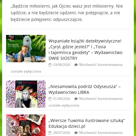
„Bądźcie miłosierni, jak Ojciec wasz jest miłosierny. Nie
sądźcie, a nie będziecie sądzeni; nie potępiajcie, a nie
będziecie potępieni; odpuszczajcie,
Wspaniałe książki detektywistyczne!
„Cyryl, gdzie jesteś?” i „Tosia
i tajemnica geodety” – Wydawnictwo
DWIE SIOSTRY
Możliwość komentowania
03/08/2026
została wyłączona
„Niesamowita podróż Odyseusza” –
Wydawnictwo LIBRA
Możliwość komentowania
01/08/2026
została wyłączona
„Wiersze Tuwima ilustrowane sztuką”
Edukacja-dzieci.pl
Możliwość komentowania
28/07/2026