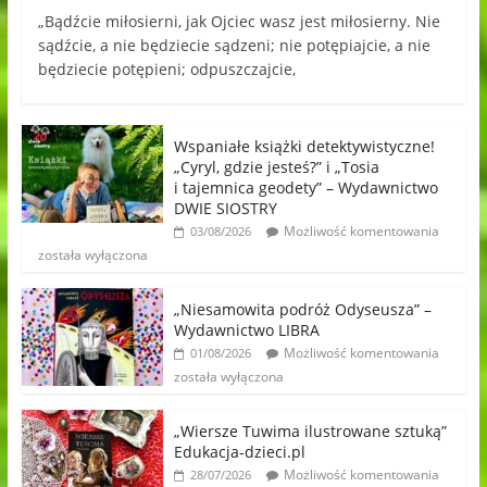
„Bądźcie miłosierni, jak Ojciec wasz jest miłosierny. Nie
sądźcie, a nie będziecie sądzeni; nie potępiajcie, a nie
będziecie potępieni; odpuszczajcie,
Wspaniałe książki detektywistyczne!
„Cyryl, gdzie jesteś?” i „Tosia
i tajemnica geodety” – Wydawnictwo
DWIE SIOSTRY
Możliwość komentowania
03/08/2026
została wyłączona
„Niesamowita podróż Odyseusza” –
Wydawnictwo LIBRA
Możliwość komentowania
01/08/2026
została wyłączona
„Wiersze Tuwima ilustrowane sztuką”
Edukacja-dzieci.pl
Możliwość komentowania
28/07/2026