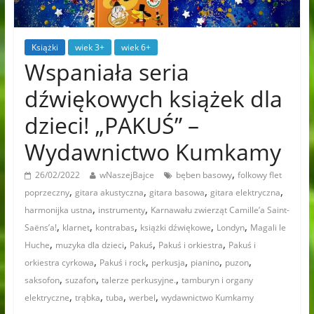
Książki
wiek 3+
wiek 6+
Wspaniała seria
dźwiękowych książek dla
dzieci! „PAKUŚ” –
Wydawnictwo Kumkamy
,
26/02/2022
wNaszejBajce
bęben basowy
folkowy flet
,
,
,
,
poprzeczny
gitara akustyczna
gitara basowa
gitara elektryczna
,
,
harmonijka ustna
instrumenty
Karnawału zwierząt Camille’a Saint-
,
,
,
,
,
Saëns’a!
klarnet
kontrabas
książki dźwiękowe
Londyn
Magali le
,
,
,
,
Huche
muzyka dla dzieci
Pakuś
Pakuś i orkiestra
Pakuś i
,
,
,
,
,
orkiestra cyrkowa
Pakuś i rock
perkusja
pianino
puzon
,
,
,
saksofon
suzafon
talerze perkusyjne.
tamburyn i organy
,
,
,
,
elektryczne
trąbka
tuba
werbel
wydawnictwo Kumkamy