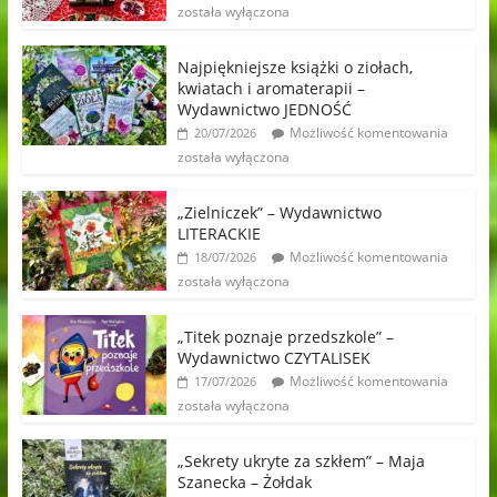
została wyłączona
Najpiękniejsze książki o ziołach,
kwiatach i aromaterapii –
Wydawnictwo JEDNOŚĆ
Możliwość komentowania
20/07/2026
została wyłączona
„Zielniczek” – Wydawnictwo
LITERACKIE
Możliwość komentowania
18/07/2026
została wyłączona
„Titek poznaje przedszkole” –
Wydawnictwo CZYTALISEK
Możliwość komentowania
17/07/2026
została wyłączona
„Sekrety ukryte za szkłem” – Maja
Szanecka – Żołdak