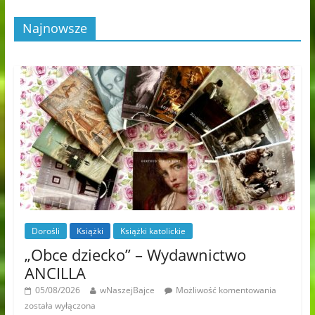
Najnowsze
Dorośli
Książki
Książki katolickie
„Obce dziecko” – Wydawnictwo
ANCILLA
05/08/2026
wNaszejBajce
Możliwość komentowania
została wyłączona