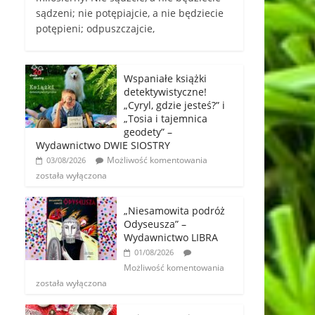
sądzeni; nie potępiajcie, a nie będziecie
potępieni; odpuszczajcie,
Wspaniałe książki
detektywistyczne!
„Cyryl, gdzie jesteś?” i
„Tosia i tajemnica
geodety” –
Wydawnictwo DWIE SIOSTRY
Możliwość komentowania
03/08/2026
została wyłączona
„Niesamowita podróż
Odyseusza” –
Wydawnictwo LIBRA
01/08/2026
Możliwość komentowania
została wyłączona