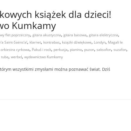
kowych książek dla dzieci!
two Kumkamy
,
,
,
,
owy flet poprzeczny
gitara akustyczna
gitara basowa
gitara elektryczna
,
,
,
,
,
’a Saint-Saëns’a!
klarnet
kontrabas
książki dźwiękowe
Londyn
Magali le
,
,
,
,
,
,
,
 orkiestra cyrkowa
Pakuś i rock
perkusja
pianino
puzon
saksofon
suzafon
,
,
,
tuba
werbel
wydawnictwo Kumkamy
i którym wszystkimi zmysłami można poznawać świat. Dziś