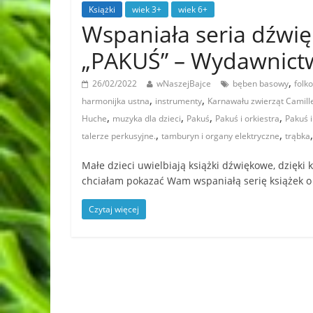
Książki
wiek 3+
wiek 6+
Wspaniała seria dźwię
„PAKUŚ” – Wydawnic
,
26/02/2022
wNaszejBajce
bęben basowy
folk
,
,
harmonijka ustna
instrumenty
Karnawału zwierząt Camille
,
,
,
,
Huche
muzyka dla dzieci
Pakuś
Pakuś i orkiestra
Pakuś i
,
,
talerze perkusyjne.
tamburyn i organy elektryczne
trąbka
Małe dzieci uwielbiają książki dźwiękowe, dzięk
chciałam pokazać Wam wspaniałą serię książek o
Czytaj więcej