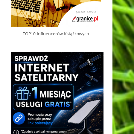
TOP10 Influencerów Książkowych