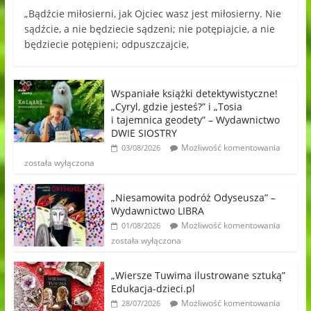
„Bądźcie miłosierni, jak Ojciec wasz jest miłosierny. Nie
sądźcie, a nie będziecie sądzeni; nie potępiajcie, a nie
będziecie potępieni; odpuszczajcie,
Wspaniałe książki detektywistyczne!
„Cyryl, gdzie jesteś?” i „Tosia
i tajemnica geodety” – Wydawnictwo
DWIE SIOSTRY
Możliwość komentowania
03/08/2026
została wyłączona
„Niesamowita podróż Odyseusza” –
Wydawnictwo LIBRA
Możliwość komentowania
01/08/2026
została wyłączona
„Wiersze Tuwima ilustrowane sztuką”
Edukacja-dzieci.pl
Możliwość komentowania
28/07/2026