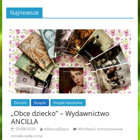
Najnowsze
Dorośli
Książki
Książki katolickie
„Obce dziecko” – Wydawnictwo
ANCILLA
05/08/2026
wNaszejBajce
Możliwość komentowania
została wyłączona