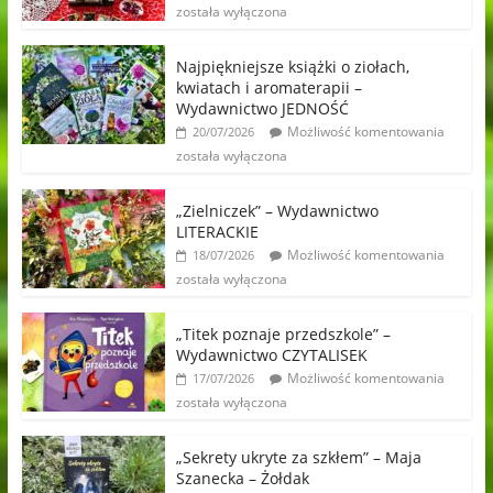
została wyłączona
Najpiękniejsze książki o ziołach,
kwiatach i aromaterapii –
Wydawnictwo JEDNOŚĆ
Możliwość komentowania
20/07/2026
została wyłączona
„Zielniczek” – Wydawnictwo
LITERACKIE
Możliwość komentowania
18/07/2026
została wyłączona
„Titek poznaje przedszkole” –
Wydawnictwo CZYTALISEK
Możliwość komentowania
17/07/2026
została wyłączona
„Sekrety ukryte za szkłem” – Maja
Szanecka – Żołdak