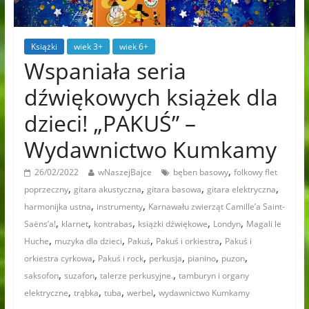
Książki
wiek 3+
wiek 6+
Wspaniała seria
dźwiękowych książek dla
dzieci! „PAKUŚ” –
Wydawnictwo Kumkamy
,
26/02/2022
wNaszejBajce
bęben basowy
folkowy flet
,
,
,
,
poprzeczny
gitara akustyczna
gitara basowa
gitara elektryczna
,
,
harmonijka ustna
instrumenty
Karnawału zwierząt Camille’a Saint-
,
,
,
,
,
Saëns’a!
klarnet
kontrabas
książki dźwiękowe
Londyn
Magali le
,
,
,
,
Huche
muzyka dla dzieci
Pakuś
Pakuś i orkiestra
Pakuś i
,
,
,
,
,
orkiestra cyrkowa
Pakuś i rock
perkusja
pianino
puzon
,
,
,
saksofon
suzafon
talerze perkusyjne.
tamburyn i organy
,
,
,
,
elektryczne
trąbka
tuba
werbel
wydawnictwo Kumkamy