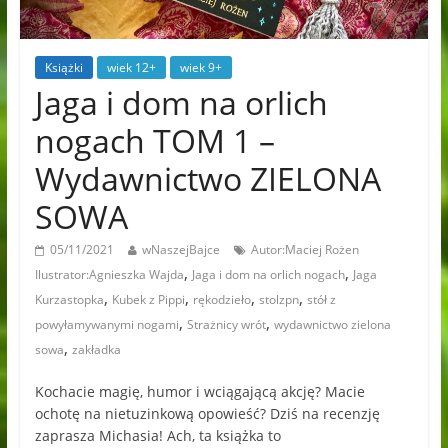
Książki
wiek 12+
wiek 9+
Jaga i dom na orlich
nogach TOM 1 –
Wydawnictwo ZIELONA
SOWA
05/11/2021
wNaszejBajce
Autor:Maciej Rożen
,
,
Ilustrator:Agnieszka Wajda
Jaga i dom na orlich nogach
Jaga
,
,
,
,
Kurzastopka
Kubek z Pippi
rękodzieło
stolzpn
stół z
,
,
powyłamywanymi nogami
Strażnicy wrót
wydawnictwo zielona
,
sowa
zakładka
Kochacie magię, humor i wciągającą akcję? Macie
ochotę na nietuzinkową opowieść? Dziś na recenzję
zaprasza Michasia! Ach, ta książka to