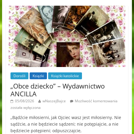
Dorośli
Książki
Książki katolickie
„Obce dziecko” – Wydawnictwo
ANCILLA
05/08/2026
wNaszejBajce
Możliwość komentowania
została wyłączona
„Bądźcie miłosierni, jak Ojciec wasz jest miłosierny. Nie
sądźcie, a nie będziecie sądzeni; nie potępiajcie, a nie
będziecie potępieni; odpuszczajcie,