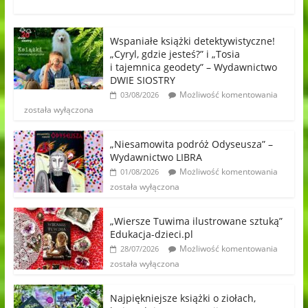
Wspaniałe książki detektywistyczne!
„Cyryl, gdzie jesteś?” i „Tosia
i tajemnica geodety” – Wydawnictwo
DWIE SIOSTRY
Możliwość komentowania
03/08/2026
została wyłączona
„Niesamowita podróż Odyseusza” –
Wydawnictwo LIBRA
Możliwość komentowania
01/08/2026
została wyłączona
„Wiersze Tuwima ilustrowane sztuką”
Edukacja-dzieci.pl
Możliwość komentowania
28/07/2026
została wyłączona
Najpiękniejsze książki o ziołach,