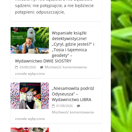
sądzeni; nie potępiajcie, a nie będziecie
potępieni; odpuszczajcie,
Wspaniałe książki
detektywistyczne!
„Cyryl, gdzie jesteś?” i
„Tosia i tajemnica
geodety” –
Wydawnictwo DWIE SIOSTRY
Możliwość komentowania
03/08/2026
została wyłączona
„Niesamowita podróż
Odyseusza” –
Wydawnictwo LIBRA
01/08/2026
Możliwość komentowania
została wyłączona