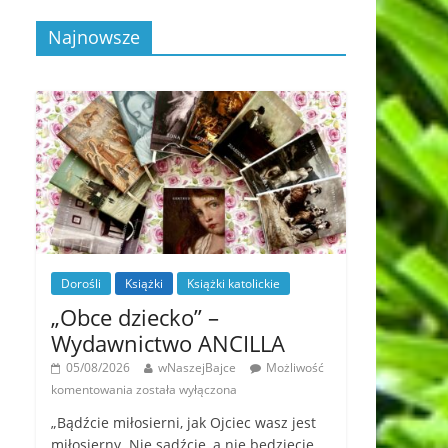
Najnowsze
Dorośli
Książki
Książki katolickie
„Obce dziecko” –
Wydawnictwo ANCILLA
05/08/2026
wNaszejBajce
Możliwość
komentowania
została wyłączona
„Bądźcie miłosierni, jak Ojciec wasz jest
miłosierny. Nie sądźcie, a nie będziecie