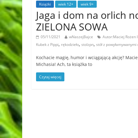
Książki
wiek 12+
wiek 9+
Jaga i dom na orlich
ZIELONA SOWA
05/11/2021
wNaszejBajce
Autor:Maciej Rożen 
,
,
,
Kubek z Pippi
rękodzieło
stolzpn
stół z powyłamywanymi
Kochacie magię, humor i wciągającą akcję? Macie
Michasia! Ach, ta książka to
Czytaj więcej