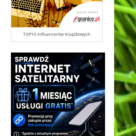
TOP10 Influencerów Książkowych