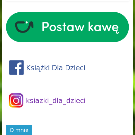
O mnie