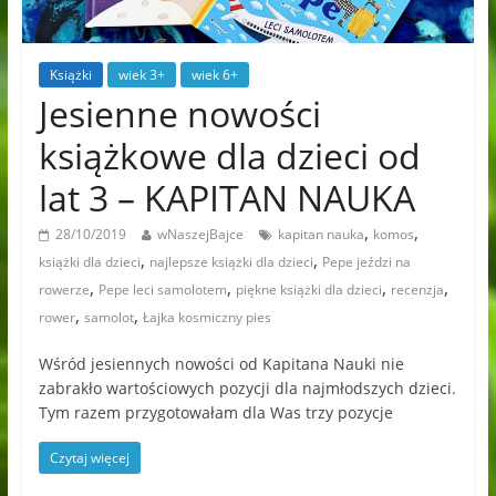
Książki
wiek 3+
wiek 6+
Jesienne nowości
książkowe dla dzieci od
lat 3 – KAPITAN NAUKA
,
,
28/10/2019
wNaszejBajce
kapitan nauka
komos
,
,
książki dla dzieci
najlepsze książki dla dzieci
Pepe jeździ na
,
,
,
,
rowerze
Pepe leci samolotem
piękne książki dla dzieci
recenzja
,
,
rower
samolot
Łajka kosmiczny pies
Wśród jesiennych nowości od Kapitana Nauki nie
zabrakło wartościowych pozycji dla najmłodszych dzieci.
Tym razem przygotowałam dla Was trzy pozycje
Czytaj więcej