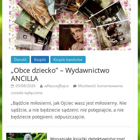
Dorośli
Książki
Książki katolickie
„Obce dziecko” – Wydawnictwo
ANCILLA
05/08/2026
wNaszejBajce
Możliwość komentowania
została wyłączona
„Bądźcie miłosierni, jak Ojciec wasz jest miłosierny. Nie
sądźcie, a nie będziecie sądzeni; nie potępiajcie, a nie
będziecie potępieni; odpuszczajcie,
Wspaniałe książki detektywistyczne!