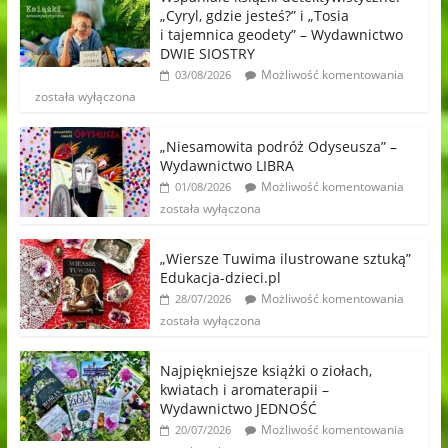
„Cyryl, gdzie jesteś?” i „Tosia
i tajemnica geodety” – Wydawnictwo
DWIE SIOSTRY
Możliwość komentowania
03/08/2026
została wyłączona
„Niesamowita podróż Odyseusza” –
Wydawnictwo LIBRA
Możliwość komentowania
01/08/2026
została wyłączona
„Wiersze Tuwima ilustrowane sztuką”
Edukacja-dzieci.pl
Możliwość komentowania
28/07/2026
została wyłączona
Najpiękniejsze książki o ziołach,
kwiatach i aromaterapii –
Wydawnictwo JEDNOŚĆ
Możliwość komentowania
20/07/2026