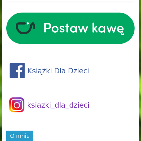
O mnie