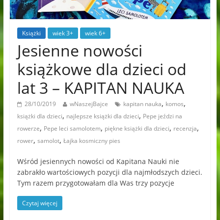
Książki
wiek 3+
wiek 6+
Jesienne nowości
książkowe dla dzieci od
lat 3 – KAPITAN NAUKA
,
,
28/10/2019
wNaszejBajce
kapitan nauka
komos
,
,
książki dla dzieci
najlepsze książki dla dzieci
Pepe jeździ na
,
,
,
,
rowerze
Pepe leci samolotem
piękne książki dla dzieci
recenzja
,
,
rower
samolot
Łajka kosmiczny pies
Wśród jesiennych nowości od Kapitana Nauki nie
zabrakło wartościowych pozycji dla najmłodszych dzieci.
Tym razem przygotowałam dla Was trzy pozycje
Czytaj więcej