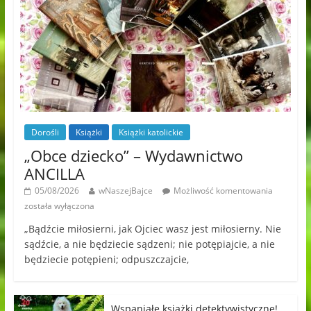
Dorośli
Książki
Książki katolickie
„Obce dziecko” – Wydawnictwo
ANCILLA
05/08/2026
wNaszejBajce
Możliwość komentowania
została wyłączona
„Bądźcie miłosierni, jak Ojciec wasz jest miłosierny. Nie
sądźcie, a nie będziecie sądzeni; nie potępiajcie, a nie
będziecie potępieni; odpuszczajcie,
Wspaniałe książki detektywistyczne!