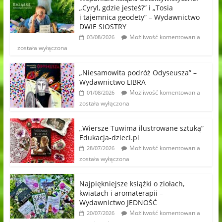
„Cyryl, gdzie jesteś?” i „Tosia
i tajemnica geodety” – Wydawnictwo
DWIE SIOSTRY
Możliwość komentowania
03/08/2026
została wyłączona
„Niesamowita podróż Odyseusza” –
Wydawnictwo LIBRA
Możliwość komentowania
01/08/2026
została wyłączona
„Wiersze Tuwima ilustrowane sztuką”
Edukacja-dzieci.pl
Możliwość komentowania
28/07/2026
została wyłączona
Najpiękniejsze książki o ziołach,
kwiatach i aromaterapii –
Wydawnictwo JEDNOŚĆ
Możliwość komentowania
20/07/2026