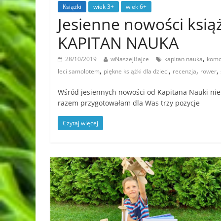
Książki
wiek 3+
wiek 6+
Jesienne nowości książ
KAPITAN NAUKA
,
28/10/2019
wNaszejBajce
kapitan nauka
kom
,
,
,
,
leci samolotem
piękne książki dla dzieci
recenzja
rower
Wśród jesiennych nowości od Kapitana Nauki nie 
razem przygotowałam dla Was trzy pozycje
Czytaj więcej