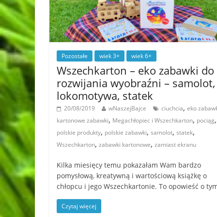
Pozostałe
wiek 3+
wiek 6+
Wszechkarton – eko zabawki do
rozwijania wyobraźni – samolot,
lokomotywa, statek
,
20/08/2019
wNaszejBajce
ciuchcia
eko zabawk
,
,
,
kartonowe zabawki
Megachłopiec i Wszechkarton
pociąg
,
,
,
,
polskie produkty
polskie zabawki
samolot
statek
,
,
Wszechkarton
zabawki kartonowe
zamiast ekranu
Kilka miesięcy temu pokazałam Wam bardzo
pomysłową, kreatywną i wartościową książkę o
chłopcu i jego Wszechkartonie. To opowieść o ty
Czytaj więcej