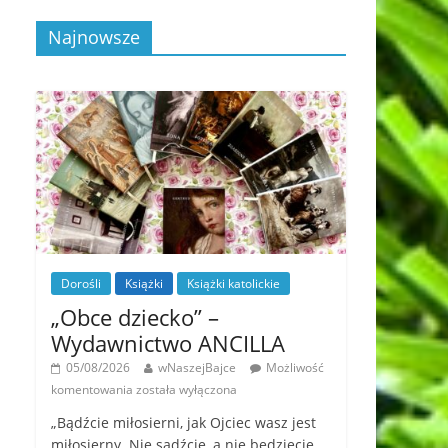
Najnowsze
Dorośli
Książki
Książki katolickie
„Obce dziecko” –
Wydawnictwo ANCILLA
05/08/2026
wNaszejBajce
Możliwość
komentowania
została wyłączona
„Bądźcie miłosierni, jak Ojciec wasz jest
miłosierny. Nie sądźcie, a nie będziecie