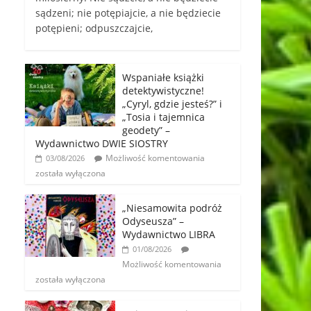
sądzeni; nie potępiajcie, a nie będziecie
potępieni; odpuszczajcie,
Wspaniałe książki
detektywistyczne!
„Cyryl, gdzie jesteś?” i
„Tosia i tajemnica
geodety” –
Wydawnictwo DWIE SIOSTRY
Możliwość komentowania
03/08/2026
została wyłączona
„Niesamowita podróż
Odyseusza” –
Wydawnictwo LIBRA
01/08/2026
Możliwość komentowania
została wyłączona