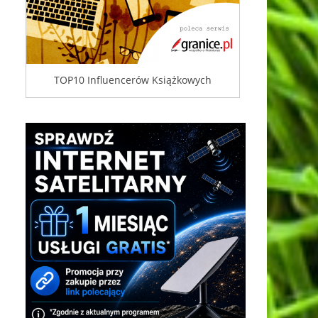
TOP10 Influencerów Książkowych