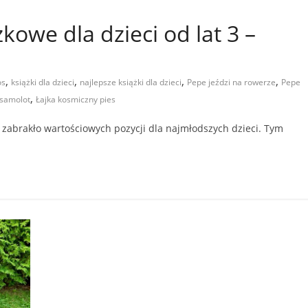
kowe dla dzieci od lat 3 –
,
,
,
,
os
książki dla dzieci
najlepsze książki dla dzieci
Pepe jeździ na rowerze
Pepe
,
samolot
Łajka kosmiczny pies
zabrakło wartościowych pozycji dla najmłodszych dzieci. Tym