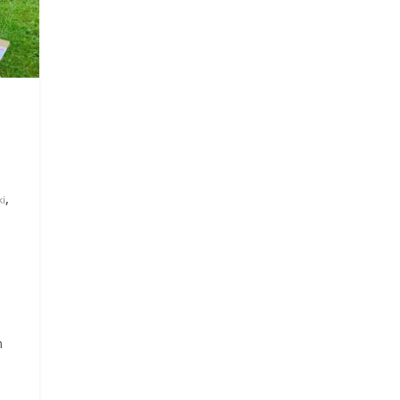
,
i
m