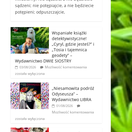
sądzeni; nie potępiajcie, a nie będziecie
potępieni; odpuszczajcie,
Wspaniałe książki
detektywistyczne!
„Cyryl, gdzie jesteś?” i
„Tosia i tajemnica
geodety” –
Wydawnictwo DWIE SIOSTRY
Możliwość komentowania
03/08/2026
została wyłączona
„Niesamowita podróż
Odyseusza” –
Wydawnictwo LIBRA
01/08/2026
Możliwość komentowania
została wyłączona