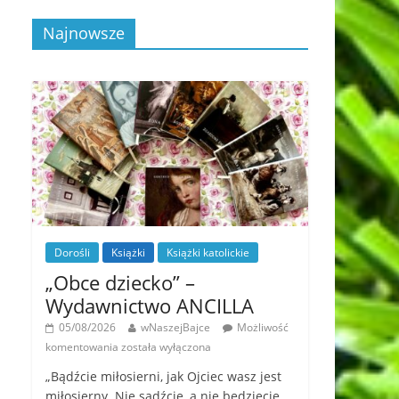
Najnowsze
Dorośli
Książki
Książki katolickie
„Obce dziecko” –
Wydawnictwo ANCILLA
05/08/2026
wNaszejBajce
Możliwość
komentowania
została wyłączona
„Bądźcie miłosierni, jak Ojciec wasz jest
miłosierny. Nie sądźcie, a nie będziecie