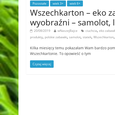
Pozostałe
wiek 3+
wiek 6+
Wszechkarton – eko z
wyobraźni – samolot, 
,
20/08/2019
wNaszejBajce
ciuchcia
eko zabawk
,
,
,
,
produkty
polskie zabawki
samolot
statek
Wszechkarton
Kilka miesięcy temu pokazałam Wam bardzo pomys
Wszechkartonie. To opowieść o tym
Czytaj więcej