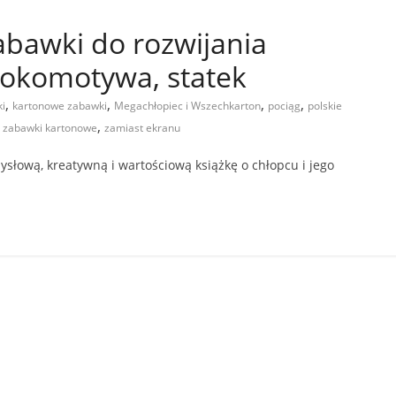
abawki do rozwijania
lokomotywa, statek
,
,
,
,
i
kartonowe zabawki
Megachłopiec i Wszechkarton
pociąg
polskie
,
,
zabawki kartonowe
zamiast ekranu
łową, kreatywną i wartościową książkę o chłopcu i jego