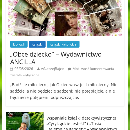
Dorośli
Książki
Książki katolickie
„Obce dziecko” – Wydawnictwo
ANCILLA
05/08/2026
wNaszejBajce
Możliwość komentowania
została wyłączona
„Bądźcie miłosierni, jak Ojciec wasz jest miłosierny. Nie
sądźcie, a nie będziecie sądzeni; nie potępiajcie, a nie
będziecie potępieni; odpuszczajcie,
Wspaniałe książki detektywistyczne!
„Cyryl, gdzie jesteś?” i „Tosia
i tajemnica geodety” – Wydawnictwo