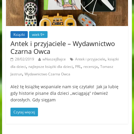
Książki
wiek 9+
Antek i przyjaciele – Wydawnictwo
Czarna Owca
,
28/02/2019
wNaszejBajce
Antek i przyjaciele
książki
,
,
,
,
dla dzieci
najlepsze książki dla dzieci
PRL
recenzja
Tomasz
,
Jastrun
Wydawnictwo Czarna Owca
Ależ tę książkę wspaniale nam się czytało! Jak ja lubię
gdy historie pisane dla dzieci „wciągają” również
dorosłych. Gdy sięgam
Czytaj więcej