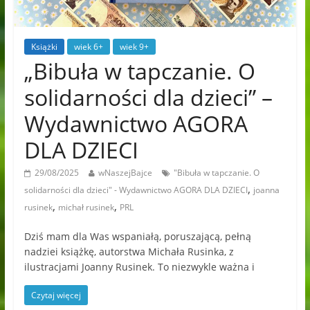
Książki
wiek 6+
wiek 9+
„Bibuła w tapczanie. O
solidarności dla dzieci” –
Wydawnictwo AGORA
DLA DZIECI
29/08/2025
wNaszejBajce
"Bibuła w tapczanie. O
,
solidarności dla dzieci" - Wydawnictwo AGORA DLA DZIECI
joanna
,
,
rusinek
michał rusinek
PRL
Dziś mam dla Was wspaniałą, poruszającą, pełną
nadziei książkę, autorstwa Michała Rusinka, z
ilustracjami Joanny Rusinek. To niezwykle ważna i
Czytaj więcej