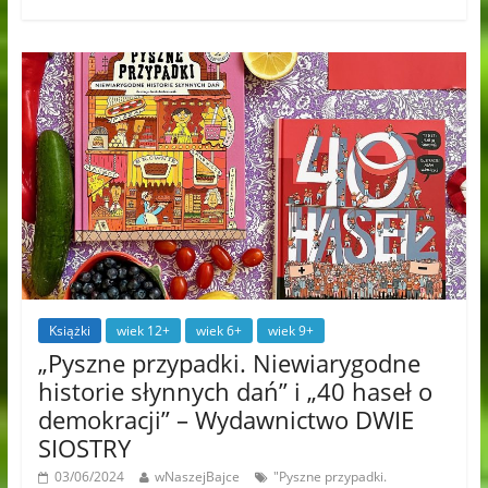
Książki
wiek 12+
wiek 6+
wiek 9+
„Pyszne przypadki. Niewiarygodne
historie słynnych dań” i „40 haseł o
demokracji” – Wydawnictwo DWIE
SIOSTRY
03/06/2024
wNaszejBajce
"Pyszne przypadki.