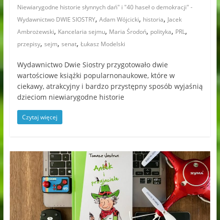
Niewiarygodne historie słynnych dań" i "40 haseł o demokracji" -
,
,
,
Wydawnictwo DWIE SIOSTRY
Adam Wójcicki
historia
Jacek
,
,
,
,
,
Ambrożewski
Kancelaria sejmu
Maria Środoń
polityka
PRL
,
,
,
przepisy
sejm
senat
Łukasz Modelski
Wydawnictwo Dwie Siostry przygotowało dwie
wartościowe książki popularnonaukowe, które w
ciekawy, atrakcyjny i bardzo przystępny sposób wyjaśnią
dzieciom niewiarygodne historie
Czytaj więcej