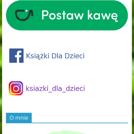
O mnie