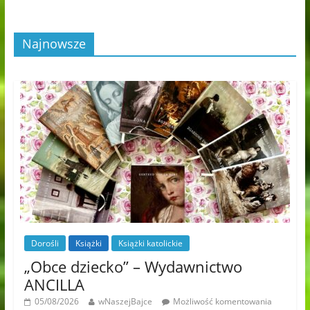
Najnowsze
Dorośli
Książki
Książki katolickie
„Obce dziecko” – Wydawnictwo
ANCILLA
05/08/2026
wNaszejBajce
Możliwość komentowania