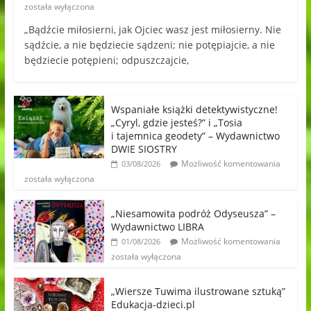
została wyłączona
„Bądźcie miłosierni, jak Ojciec wasz jest miłosierny. Nie
sądźcie, a nie będziecie sądzeni; nie potępiajcie, a nie
będziecie potępieni; odpuszczajcie,
Wspaniałe książki detektywistyczne!
„Cyryl, gdzie jesteś?” i „Tosia
i tajemnica geodety” – Wydawnictwo
DWIE SIOSTRY
Możliwość komentowania
03/08/2026
została wyłączona
„Niesamowita podróż Odyseusza” –
Wydawnictwo LIBRA
Możliwość komentowania
01/08/2026
została wyłączona
„Wiersze Tuwima ilustrowane sztuką”
Edukacja-dzieci.pl