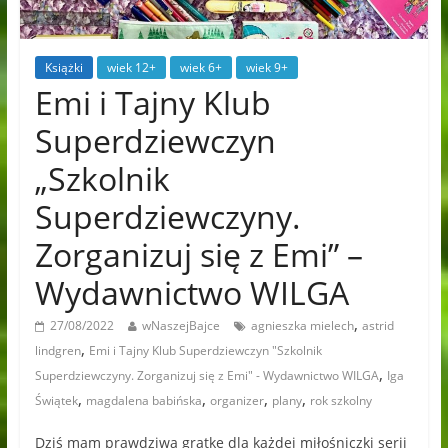
Książki
wiek 12+
wiek 6+
wiek 9+
Emi i Tajny Klub
Superdziewczyn
„Szkolnik
Superdziewczyny.
Zorganizuj się z Emi” –
Wydawnictwo WILGA
,
27/08/2022
wNaszejBajce
agnieszka mielech
astrid
,
lindgren
Emi i Tajny Klub Superdziewczyn "Szkolnik
,
Superdziewczyny. Zorganizuj się z Emi" - Wydawnictwo WILGA
Iga
,
,
,
,
Świątek
magdalena babińska
organizer
plany
rok szkolny
Dziś mam prawdziwą gratkę dla każdej miłośniczki serii