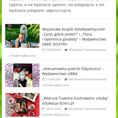
sądźcie, a nie będziecie sądzeni; nie potępiajcie, a nie
będziecie potępieni; odpuszczajcie,
Wspaniałe książki detektywistyczne!
„Cyryl, gdzie jesteś?” i „Tosia
i tajemnica geodety” – Wydawnictwo
DWIE SIOSTRY
Możliwość komentowania
03/08/2026
została wyłączona
„Niesamowita podróż Odyseusza” –
Wydawnictwo LIBRA
Możliwość komentowania
01/08/2026
została wyłączona
„Wiersze Tuwima ilustrowane sztuką”
Edukacja-dzieci.pl
Możliwość komentowania
28/07/2026
została wyłączona