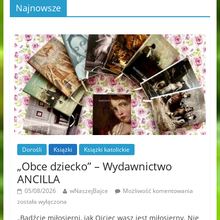
Najnowsze
Dorośli
Książki
Książki katolickie
„Obce dziecko” – Wydawnictwo
ANCILLA
05/08/2026
wNaszejBajce
Możliwość komentowania
została wyłączona
„Bądźcie miłosierni, jak Ojciec wasz jest miłosierny. Nie