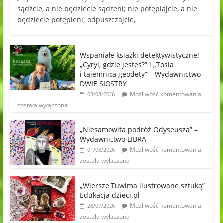
sądźcie, a nie będziecie sądzeni; nie potępiajcie, a nie
będziecie potępieni; odpuszczajcie,
Wspaniałe książki detektywistyczne!
„Cyryl, gdzie jesteś?” i „Tosia
i tajemnica geodety” – Wydawnictwo
DWIE SIOSTRY
Możliwość komentowania
03/08/2026
została wyłączona
„Niesamowita podróż Odyseusza” –
Wydawnictwo LIBRA
Możliwość komentowania
01/08/2026
została wyłączona
„Wiersze Tuwima ilustrowane sztuką”
Edukacja-dzieci.pl
Możliwość komentowania
28/07/2026
została wyłączona