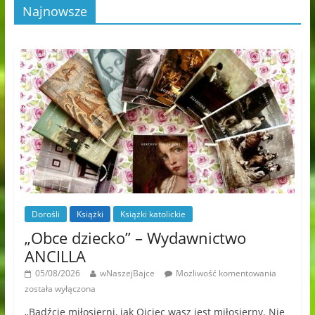
Najnowsze
Dorośli
Książki
Książki katolickie
„Obce dziecko” – Wydawnictwo
ANCILLA
05/08/2026
wNaszejBajce
Możliwość komentowania
została wyłączona
„Bądźcie miłosierni, jak Ojciec wasz jest miłosierny. Nie