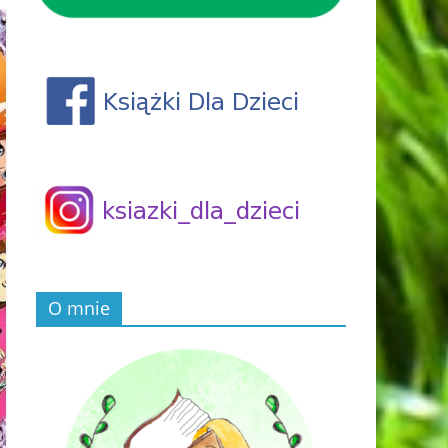
O mnie