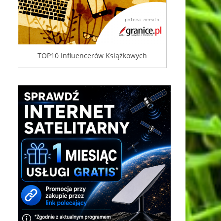
TOP10 Influencerów Książkowych