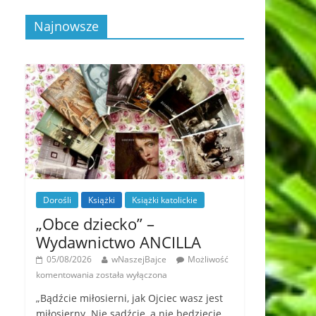
Najnowsze
Dorośli
Książki
Książki katolickie
„Obce dziecko” –
Wydawnictwo ANCILLA
05/08/2026
wNaszejBajce
Możliwość
komentowania
została wyłączona
„Bądźcie miłosierni, jak Ojciec wasz jest
miłosierny. Nie sądźcie, a nie będziecie