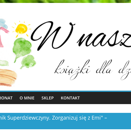
RONAT
O MNIE
SKLEP
KONTAKT
ik Superdziewczyny. Zorganizuj się z Emi" –