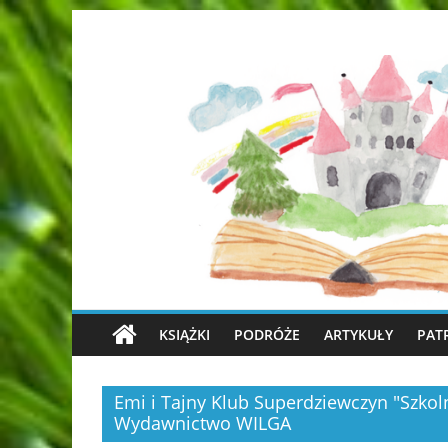
KSIĄŻKI
PODRÓŻE
ARTYKUŁY
PAT
Emi i Tajny Klub Superdziewczyn "Szkoln
Wydawnictwo WILGA