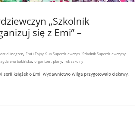
rdziewczyn „Szkolnik
anizuj się z Emi” –
,
astrid lindgren
Emi i Tajny Klub Superdziewczyn "Szkolnik Superdziewczyny.
,
,
,
agdalena babińska
organizer
plany
rok szkolny
i serii książek o Emi! Wydawnictwo Wilga przygotowało ciekawy,