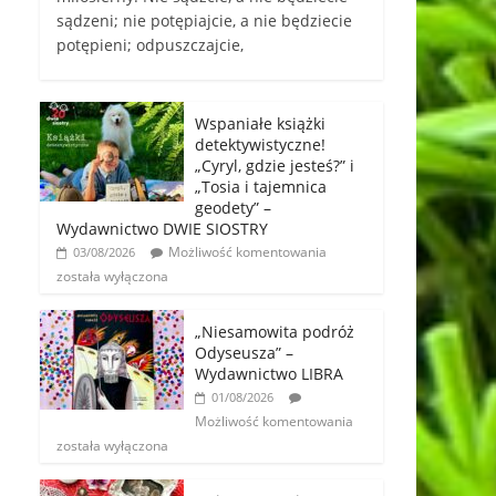
sądzeni; nie potępiajcie, a nie będziecie
potępieni; odpuszczajcie,
Wspaniałe książki
detektywistyczne!
„Cyryl, gdzie jesteś?” i
„Tosia i tajemnica
geodety” –
Wydawnictwo DWIE SIOSTRY
Możliwość komentowania
03/08/2026
została wyłączona
„Niesamowita podróż
Odyseusza” –
Wydawnictwo LIBRA
01/08/2026
Możliwość komentowania
została wyłączona