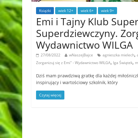
Książki
wiek 12+
wiek 6+
wiek 9+
Emi i Tajny Klub Supe
Superdziewczyny. Zorg
Wydawnictwo WILGA
,
27/08/2022
wNaszejBajce
agnieszka mielech
,
,
Zorganizuj się z Emi" - Wydawnictwo WILGA
Iga Świątek
m
Dziś mam prawdziwą gratkę dla każdej miłośniczk
inspirujący i wartościowy szkolnik, który
Czytaj więcej