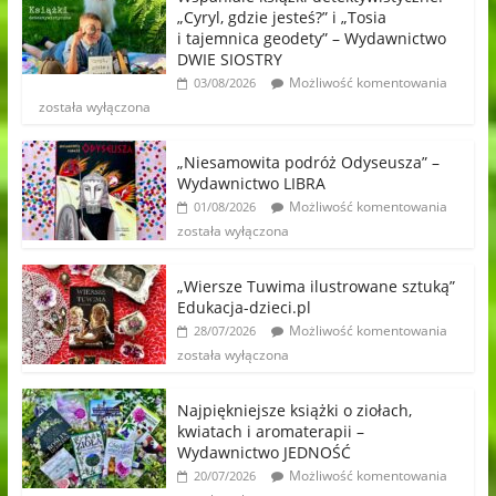
„Cyryl, gdzie jesteś?” i „Tosia
i tajemnica geodety” – Wydawnictwo
DWIE SIOSTRY
Możliwość komentowania
03/08/2026
została wyłączona
„Niesamowita podróż Odyseusza” –
Wydawnictwo LIBRA
Możliwość komentowania
01/08/2026
została wyłączona
„Wiersze Tuwima ilustrowane sztuką”
Edukacja-dzieci.pl
Możliwość komentowania
28/07/2026
została wyłączona
Najpiękniejsze książki o ziołach,
kwiatach i aromaterapii –
Wydawnictwo JEDNOŚĆ
Możliwość komentowania
20/07/2026