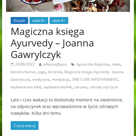
Książki
wiek 6+
wiek 9+
Magiczna księga
Ayurvedy – Joanna
Gawrylczyk
,
,
24/06/2022
wNaszejBajce
Agnieszka Kapińska
indie
,
,
,
Jitendra Kumar
joga
leczenie
Magiczna księga Ayurvedy - Joanna
,
,
,
,
Gawrylczyk
medycyna
medytacja
ONE CUBE INFOTAINMENT
,
,
,
wydawnictwo A&K
wydawnictwoAiK
zdrowie
zdrowy styl życia
Lato i czas wakacji to doskonały moment na zwolnienie,
na odpoczynek oraz wprowadzenie w życie zdrowych
nawyków. Kilka dni temu
Czytaj więcej