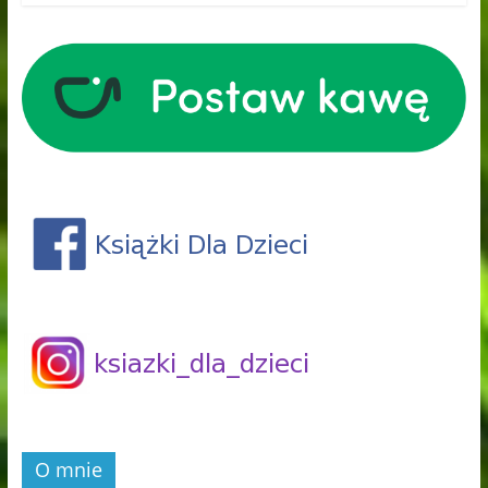
O mnie