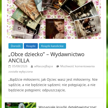
Dorośli
Książki
Książki katolickie
„Obce dziecko” – Wydawnictwo
ANCILLA
05/08/2026
wNaszejBajce
Możliwość komentowania
została wyłączona
„Bądźcie miłosierni, jak Ojciec wasz jest miłosierny. Nie
sądźcie, a nie będziecie sądzeni; nie potępiajcie, a nie
będziecie potępieni; odpuszczajcie,
Wspaniałe książki detektywistyczne!