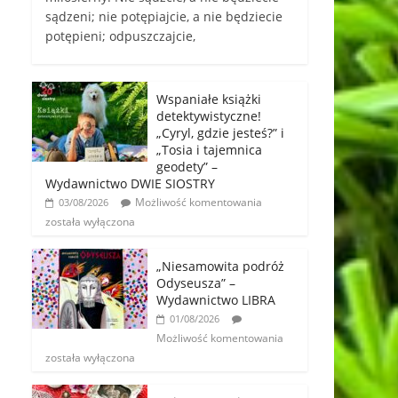
sądzeni; nie potępiajcie, a nie będziecie
potępieni; odpuszczajcie,
Wspaniałe książki
detektywistyczne!
„Cyryl, gdzie jesteś?” i
„Tosia i tajemnica
geodety” –
Wydawnictwo DWIE SIOSTRY
Możliwość komentowania
03/08/2026
została wyłączona
„Niesamowita podróż
Odyseusza” –
Wydawnictwo LIBRA
01/08/2026
Możliwość komentowania
została wyłączona