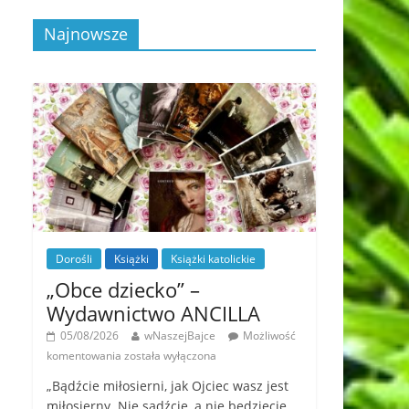
Najnowsze
Dorośli
Książki
Książki katolickie
„Obce dziecko” –
Wydawnictwo ANCILLA
05/08/2026
wNaszejBajce
Możliwość
komentowania
została wyłączona
„Bądźcie miłosierni, jak Ojciec wasz jest
miłosierny. Nie sądźcie, a nie będziecie