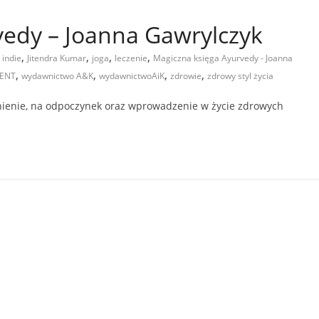
vedy – Joanna Gawrylczyk
,
,
,
,
,
indie
Jitendra Kumar
joga
leczenie
Magiczna księga Ayurvedy - Joanna
,
,
,
,
MENT
wydawnictwo A&K
wydawnictwoAiK
zdrowie
zdrowy styl życia
lnienie, na odpoczynek oraz wprowadzenie w życie zdrowych