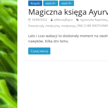
Książki
wiek 6+
wiek 9+
Magiczna księga Ayur
24/06/2022
wNaszejBajce
Agnieszka Kapińska
,
,
,
Gawrylczyk
medycyna
medytacja
ONE CUBE INFOTAIN
Lato i czas wakacji to doskonały moment na zwo
nawyków. Kilka dni temu
Czytaj więcej