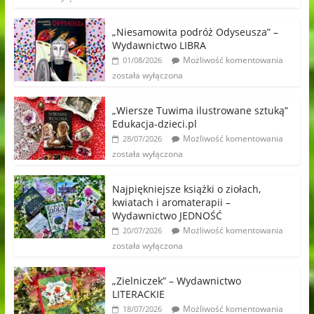
„Niesamowita podróż Odyseusza” –
Wydawnictwo LIBRA
Możliwość komentowania
01/08/2026
została wyłączona
„Wiersze Tuwima ilustrowane sztuką”
Edukacja-dzieci.pl
Możliwość komentowania
28/07/2026
została wyłączona
Najpiękniejsze książki o ziołach,
kwiatach i aromaterapii –
Wydawnictwo JEDNOŚĆ
Możliwość komentowania
20/07/2026
została wyłączona
„Zielniczek” – Wydawnictwo
LITERACKIE
Możliwość komentowania
18/07/2026