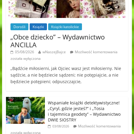
Dorośli
Książki
Książki katolickie
„Obce dziecko” – Wydawnictwo
ANCILLA
05/08/2026
wNaszejBajce
Możliwość komentowania
została wyłączona
„Bądźcie miłosierni, jak Ojciec wasz jest miłosierny. Nie
sądźcie, a nie będziecie sądzeni; nie potępiajcie, a nie
będziecie potępieni; odpuszczajcie,
Wspaniałe książki detektywistyczne!
„Cyryl, gdzie jesteś?” i „Tosia
i tajemnica geodety” – Wydawnictwo
DWIE SIOSTRY
Możliwość komentowania
03/08/2026
została wyłączona