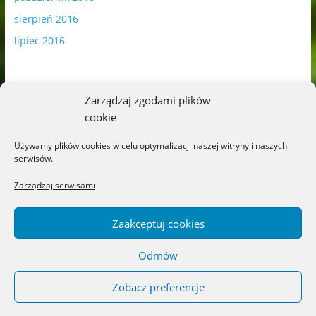
sierpień 2016
lipiec 2016
Zarządzaj zgodami plików
cookie
Publikowane materiały zawierają płatną promocję.
Używamy plików cookies w celu optymalizacji naszej witryny i naszych
serwisów.
Polityka plików cookies
-
Polityka prywatności
Zarządzaj serwisami
Zaakceptuj cookies
Odmów
Copyright © 2026
Blog o książkach dla dzieci i młodzieży –
recenzje i rekomendacje
. All rights reserved.
Zobacz preferencje
Theme: ColorMag by
ThemeGrill
. Powered by
WordPress
.