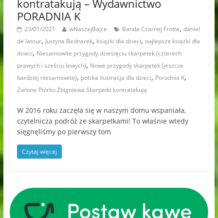
kontratakują – Wydawnictwo
PORADNIA K
,
23/01/2021
wNaszejBajce
Banda Czarnej Frotte
daniel
,
,
,
de latour
Justyna Bednarek
książki dla dzieci
najlepsze książki dla
,
dzieci
Niesamowite przygody dziesięciu skarpetek (czterech
,
prawych i sześciu lewych)
Nowe przygody skarpetek (jeszcze
,
,
,
bardziej niesamowite)
polska ilustracja dla dzieci
Poradnia K
Zielone Piórko Zbigniewa Skarpetki kontratakują
W 2016 roku zaczęła się w naszym domu wspaniała,
czytelnicza podróż ze skarpetkami! To właśnie wtedy
sięgnęliśmy po pierwszy tom
Czytaj więcej