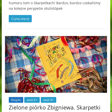
humoru tom o Skarpetkach! Bardzo, bardzo czekaliśmy
na kolejne perypetie otulistópek
Czytaj więcej
Książki
wiek 6+
wiek 9+
Zielone piórko Zbigniewa. Skarpetki