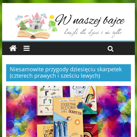
Niesamowite przygody dziesięciu skarpetek
(czterech prawych i sześciu lewych)