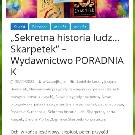
Książki
Patronat
wiek 6+
wiek 9+
„Sekretna historia ludz…
Skarpetek” –
Wydawnictwo PORADNIA
K
,
30/09/2022
wNaszejBajce
daniel de latour
Justyna
,
Bednarek
Niesamowite przygody dziesięciu skarpetek (czterech
,
,
prawych i sześciu lewych)
Nowe przygody skarpetek
Nowe
,
,
przygody skarpetek (jeszcze bardziej niesamowite)
patronat bloga
,
,
,
Poradnia K
recenzja
Sekretna historia ludz.. SKarpetek
seria
,
książek
Zielone Piórko Zbigniewa Skarpetki kontratakują
Och, w końcu jest! Nowy, cieplusi, pełen przygód i