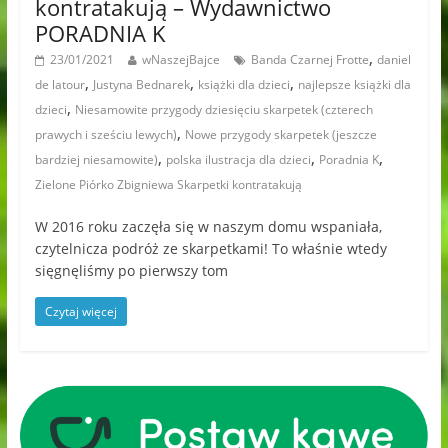
kontratakują – Wydawnictwo
PORADNIA K
,
23/01/2021
wNaszejBajce
Banda Czarnej Frotte
daniel
,
,
,
de latour
Justyna Bednarek
książki dla dzieci
najlepsze książki dla
,
dzieci
Niesamowite przygody dziesięciu skarpetek (czterech
,
prawych i sześciu lewych)
Nowe przygody skarpetek (jeszcze
,
,
,
bardziej niesamowite)
polska ilustracja dla dzieci
Poradnia K
Zielone Piórko Zbigniewa Skarpetki kontratakują
W 2016 roku zaczęła się w naszym domu wspaniała,
czytelnicza podróż ze skarpetkami! To właśnie wtedy
sięgnęliśmy po pierwszy tom
Czytaj więcej