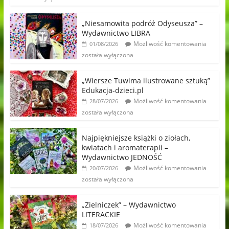
„Niesamowita podróż Odyseusza” –
Wydawnictwo LIBRA
Możliwość komentowania
01/08/2026
została wyłączona
„Wiersze Tuwima ilustrowane sztuką”
Edukacja-dzieci.pl
Możliwość komentowania
28/07/2026
została wyłączona
Najpiękniejsze książki o ziołach,
kwiatach i aromaterapii –
Wydawnictwo JEDNOŚĆ
Możliwość komentowania
20/07/2026
została wyłączona
„Zielniczek” – Wydawnictwo
LITERACKIE
Możliwość komentowania
18/07/2026