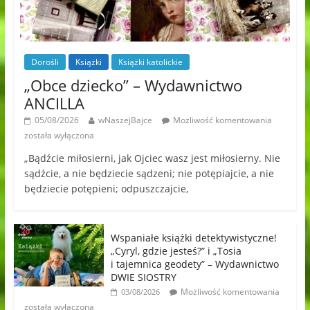
Dorośli
Książki
Książki katolickie
„Obce dziecko” – Wydawnictwo
ANCILLA
05/08/2026
wNaszejBajce
Możliwość komentowania
została wyłączona
„Bądźcie miłosierni, jak Ojciec wasz jest miłosierny. Nie
sądźcie, a nie będziecie sądzeni; nie potępiajcie, a nie
będziecie potępieni; odpuszczajcie,
Wspaniałe książki detektywistyczne!
„Cyryl, gdzie jesteś?” i „Tosia
i tajemnica geodety” – Wydawnictwo
DWIE SIOSTRY
Możliwość komentowania
03/08/2026
została wyłączona