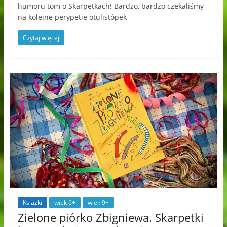
humoru tom o Skarpetkach! Bardzo, bardzo czekaliśmy
na kolejne perypetie otulistópek
Czytaj więcej
Książki
wiek 6+
wiek 9+
Zielone piórko Zbigniewa. Skarpetki