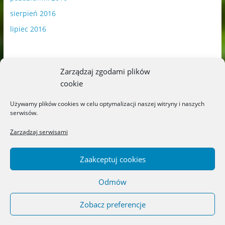
sierpień 2016
lipiec 2016
Zarządzaj zgodami plików
cookie
Publikowane materiały zawierają płatną promocję.
Używamy plików cookies w celu optymalizacji naszej witryny i naszych
serwisów.
Polityka plików cookies
-
Polityka prywatności
Zarządzaj serwisami
Zaakceptuj cookies
Odmów
Copyright © 2026
Blog o książkach dla dzieci i młodzieży –
recenzje i rekomendacje
. All rights reserved.
Zobacz preferencje
Theme: ColorMag by
ThemeGrill
. Powered by
WordPress
.