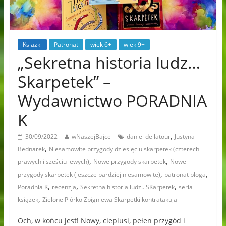
Książki
Patronat
wiek 6+
wiek 9+
„Sekretna historia ludz…
Skarpetek” –
Wydawnictwo PORADNIA
K
,
30/09/2022
wNaszejBajce
daniel de latour
Justyna
,
Bednarek
Niesamowite przygody dziesięciu skarpetek (czterech
,
,
prawych i sześciu lewych)
Nowe przygody skarpetek
Nowe
,
,
przygody skarpetek (jeszcze bardziej niesamowite)
patronat bloga
,
,
,
Poradnia K
recenzja
Sekretna historia ludz.. SKarpetek
seria
,
książek
Zielone Piórko Zbigniewa Skarpetki kontratakują
Och, w końcu jest! Nowy, cieplusi, pełen przygód i