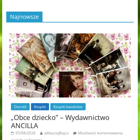
Najnowsze
Dorośli
Książki
Książki katolickie
„Obce dziecko” – Wydawnictwo
ANCILLA
05/08/2026
wNaszejBajce
Możliwość komentowania
została wyłączona