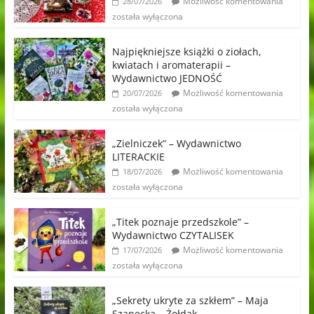
Możliwość komentowania
28/07/2026
została wyłączona
Najpiękniejsze książki o ziołach,
kwiatach i aromaterapii –
Wydawnictwo JEDNOŚĆ
Możliwość komentowania
20/07/2026
została wyłączona
„Zielniczek” – Wydawnictwo
LITERACKIE
Możliwość komentowania
18/07/2026
została wyłączona
„Titek poznaje przedszkole” –
Wydawnictwo CZYTALISEK
Możliwość komentowania
17/07/2026
została wyłączona
„Sekrety ukryte za szkłem” – Maja
Szanecka – Żołdak