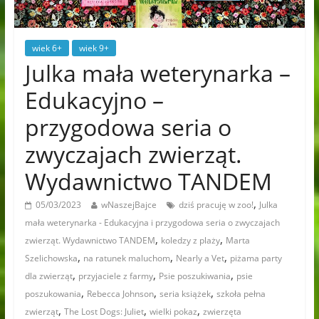
wiek 6+
wiek 9+
Julka mała weterynarka –
Edukacyjno –
przygodowa seria o
zwyczajach zwierząt.
Wydawnictwo TANDEM
,
05/03/2023
wNaszejBajce
dziś pracuję w zoo!
Julka
mała weterynarka - Edukacyjna i przygodowa seria o zwyczajach
,
,
zwierząt. Wydawnictwo TANDEM
koledzy z plaży
Marta
,
,
,
Szelichowska
na ratunek maluchom
Nearly a Vet
piżama party
,
,
,
dla zwierząt
przyjaciele z farmy
Psie poszukiwania
psie
,
,
,
poszukowania
Rebecca Johnson
seria książek
szkoła pełna
,
,
,
zwierząt
The Lost Dogs: Juliet
wielki pokaz
zwierzęta