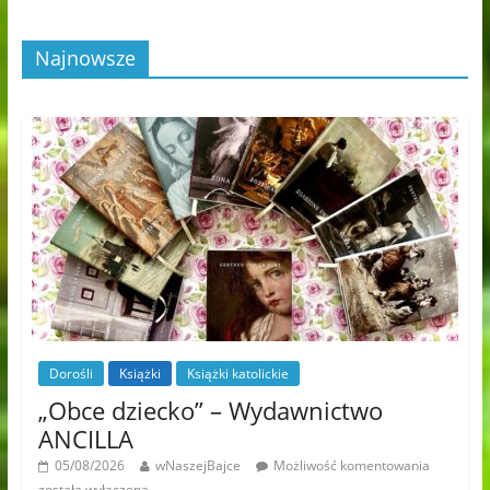
Najnowsze
Dorośli
Książki
Książki katolickie
„Obce dziecko” – Wydawnictwo
ANCILLA
05/08/2026
wNaszejBajce
Możliwość komentowania
została wyłączona