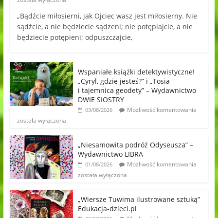
„Bądźcie miłosierni, jak Ojciec wasz jest miłosierny. Nie
sądźcie, a nie będziecie sądzeni; nie potępiajcie, a nie
będziecie potępieni; odpuszczajcie,
Wspaniałe książki detektywistyczne!
„Cyryl, gdzie jesteś?” i „Tosia
i tajemnica geodety” – Wydawnictwo
DWIE SIOSTRY
Możliwość komentowania
03/08/2026
została wyłączona
„Niesamowita podróż Odyseusza” –
Wydawnictwo LIBRA
Możliwość komentowania
01/08/2026
została wyłączona
„Wiersze Tuwima ilustrowane sztuką”
Edukacja-dzieci.pl