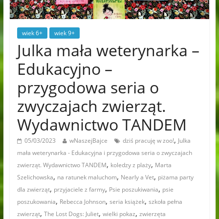
wiek 6+
wiek 9+
Julka mała weterynarka –
Edukacyjno –
przygodowa seria o
zwyczajach zwierząt.
Wydawnictwo TANDEM
,
05/03/2023
wNaszejBajce
dziś pracuję w zoo!
Julka
mała weterynarka - Edukacyjna i przygodowa seria o zwyczajach
,
,
zwierząt. Wydawnictwo TANDEM
koledzy z plaży
Marta
,
,
,
Szelichowska
na ratunek maluchom
Nearly a Vet
piżama party
,
,
,
dla zwierząt
przyjaciele z farmy
Psie poszukiwania
psie
,
,
,
poszukowania
Rebecca Johnson
seria książek
szkoła pełna
,
,
,
zwierząt
The Lost Dogs: Juliet
wielki pokaz
zwierzęta