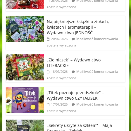
Możliwość komentowania
28/07/2026
została wyłączona
Najpiękniejsze książki o ziołach,
kwiatach i aromaterapii –
Wydawnictwo JEDNOŚĆ
Możliwość komentowania
20/07/2026
została wyłączona
„Zielniczek” – Wydawnictwo
LITERACKIE
Możliwość komentowania
18/07/2026
została wyłączona
„Titek poznaje przedszkole” –
Wydawnictwo CZYTALISEK
Możliwość komentowania
17/07/2026
została wyłączona
„Sekrety ukryte za szkłem” – Maja
Szanecka – Żołdak