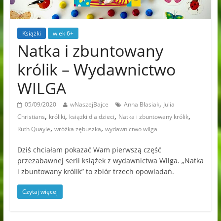
Książki
wiek 6+
Natka i zbuntowany
królik – Wydawnictwo
WILGA
,
05/09/2020
wNaszejBajce
Anna Błasiak
Julia
,
,
,
,
Christians
króliki
książki dla dzieci
Natka i zbuntowany królik
,
,
Ruth Quayle
wróżka zębuszka
wydawnictwo wilga
Dziś chciałam pokazać Wam pierwszą część
przezabawnej serii książek z wydawnictwa Wilga. „Natka
i zbuntowany królik” to zbiór trzech opowiadań.
Czytaj więcej