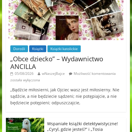
Dorośli
Książki
Książki katolickie
„Obce dziecko” – Wydawnictwo
ANCILLA
05/08/2026
wNaszejBajce
Możliwość komentowania
została wyłączona
„Bądźcie miłosierni, jak Ojciec wasz jest miłosierny. Nie
sądźcie, a nie będziecie sądzeni; nie potępiajcie, a nie
będziecie potępieni; odpuszczajcie,
Wspaniałe książki detektywistyczne!
„Cyryl, gdzie jesteś?” i „Tosia