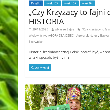
Książki
wiek 12+
wiek 15+
wiek 9+
„Czy Krzyżacy to fajni
HISTORIA
29/11/2025
wNaszejBajce
"Czy Krzyżacy to faj
,
,
Wydawnictwo AGORA DLA DZIECI
Agora dla dzieci
Babka 
Skorwider
Historia średniowiecznej Polski potrafi być, wbr
w taki sposób, byśmy nie
Czytaj więcej