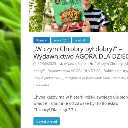
Książki
wiek 12+
wiek 9+
„W czym Chrobry był dobry?” –
Wydawnictwo AGORA DLA DZIEC
15/06/2025
wNaszejBajce
"W czym Chrobry był
,
,
dobry?" - Wydawnictwo AGORA DLA DZIECI
Babka od histy
,
,
,
Boguś Janiszewski
dr Agnieszka Jankowiak-Maik
historia
Skorwider
Chyba każdy ma w historii Polski swojego ulubio
władcę – dla mnie od zawsze był to Bolesław
Chrobry! Dlaczego? To
Czytaj więcej