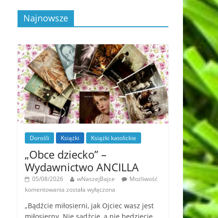
Najnowsze
Dorośli
Książki
Książki katolickie
„Obce dziecko” –
Wydawnictwo ANCILLA
05/08/2026
wNaszejBajce
Możliwość
komentowania
została wyłączona
„Bądźcie miłosierni, jak Ojciec wasz jest
miłosierny. Nie sądźcie, a nie będziecie