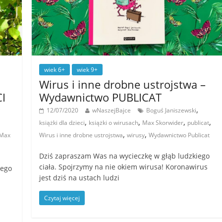
wiek 6+
wiek 9+
Wirus i inne drobne ustrojstwa –
I
Wydawnictwo PUBLICAT
,
12/07/2020
wNaszejBajce
Boguś Janiszewski
,
,
,
,
książki dla dzieci
książki o wirusach
Max Skorwider
publicat
,
,
Max
Wirus i inne drobne ustrojstwa
wirusy
Wydawnictwo Publicat
Dziś zapraszam Was na wycieczkę w głąb ludzkiego
ciała. Spojrzymy na nie okiem wirusa! Koronawirus
nego
jest dziś na ustach ludzi
Czytaj więcej