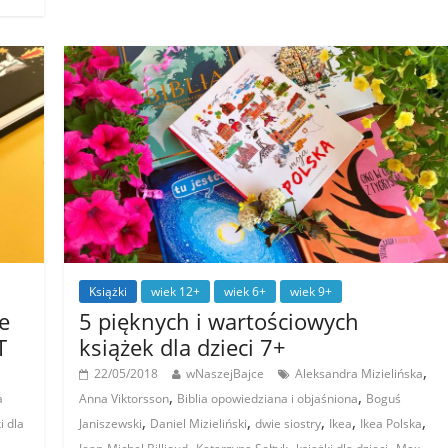
Książki
wiek 12+
wiek 6+
wiek 9+
e
5 pięknych i wartościowych
T
książek dla dzieci 7+
,
22/05/2018
wNaszejBajce
Aleksandra Mizielińska
,
,
a
Anna Viktorsson
Biblia opowiedziana i objaśniona
Boguś
,
,
,
,
,
i dla
Janiszewski
Daniel Mizieliński
dwie siostry
Ikea
Ikea Polska
,
,
,