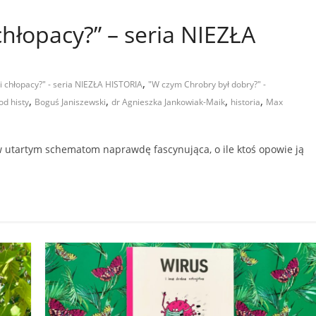
 chłopacy?” – seria NIEZŁA
,
ni chłopacy?" - seria NIEZŁA HISTORIA
"W czym Chrobry był dobry?" -
,
,
,
,
od histy
Boguś Janiszewski
dr Agnieszka Jankowiak-Maik
historia
Max
ew utartym schematom naprawdę fascynująca, o ile ktoś opowie ją