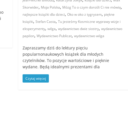
Jean-Michel Billioud
Katarzyna Sołtyk
książki dla dzieci
Max
,
,
,
Skorwider
Moja Polska
Mózg To o czym dorośli Ci nie mówią
po
,
,
najlepsze książki dla dzieci
Oko w oko z tygrysem
piękne
i
,
,
książki
Stefan Casta
Tu jesteśmy Kosmiczne wyprawy wizje i
,
,
,
eksperymenty
wilga
wydawnictwo dwie siostry
wydawnictwo
,
,
papilon
Wydawnictwo Publicat
wydawnictwo wilga
Zapraszamy dziś do lektury pięciu
popularnonaukowych książek dla młodych
czytelników. To pozycje wartościowe i pięknie
wydane. Będą idealnymi prezentami dla
Czytaj więcej