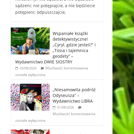
sądzeni; nie potępiajcie, a nie będziecie
potępieni; odpuszczajcie,
Wspaniałe książki
detektywistyczne!
„Cyryl, gdzie jesteś?” i
„Tosia i tajemnica
geodety” –
Wydawnictwo DWIE SIOSTRY
Możliwość komentowania
03/08/2026
została wyłączona
„Niesamowita podróż
Odyseusza” –
Wydawnictwo LIBRA
01/08/2026
Możliwość komentowania
została wyłączona