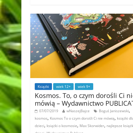
Książki
wiek 12+
wiek 9+
Kosmos. To, o czym dorośli Ci ni
mówią – Wydawnictwo PUBLICA
,
07/07/2019
wNaszejBajce
Boguś Janiszewski
,
,
kosmos
Kosmos To o czym dorośli Ci nie mówią
książki dl
,
,
,
dzieci
książki o kosmosie
Max Skorwider
najlepsze książk
,