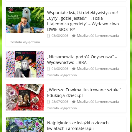
Wspaniałe książki detektywistyczne!
„Cyryl, gdzie jesteś?” i „Tosia
i tajemnica geodety” – Wydawnictwo
DWIE SIOSTRY
Możliwość komentowania
03/08/2026
została wyłączona
„Niesamowita podróż Odyseusza” –
Wydawnictwo LIBRA
Możliwość komentowania
01/08/2026
została wyłączona
„Wiersze Tuwima ilustrowane sztuką”
Edukacja-dzieci.pl
Możliwość komentowania
28/07/2026
została wyłączona
Najpiękniejsze książki o ziołach,
kwiatach i aromaterapii –