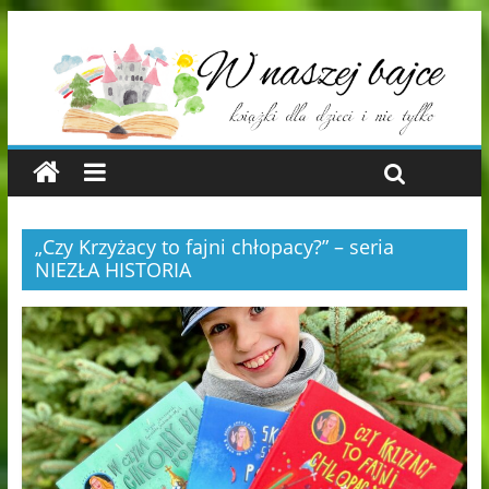
„Czy Krzyżacy to fajni chłopacy?” – seria
NIEZŁA HISTORIA