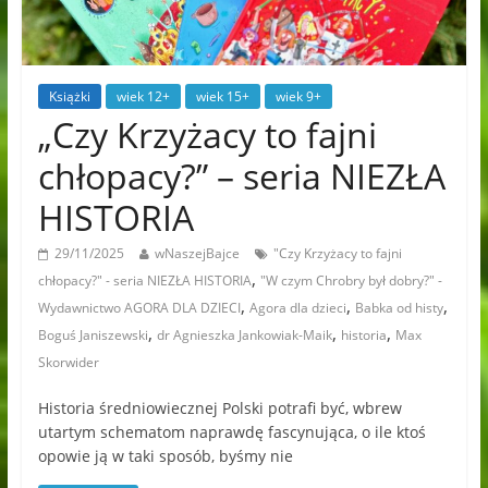
Książki
wiek 12+
wiek 15+
wiek 9+
„Czy Krzyżacy to fajni
chłopacy?” – seria NIEZŁA
HISTORIA
29/11/2025
wNaszejBajce
"Czy Krzyżacy to fajni
,
chłopacy?" - seria NIEZŁA HISTORIA
"W czym Chrobry był dobry?" -
,
,
,
Wydawnictwo AGORA DLA DZIECI
Agora dla dzieci
Babka od histy
,
,
,
Boguś Janiszewski
dr Agnieszka Jankowiak-Maik
historia
Max
Skorwider
Historia średniowiecznej Polski potrafi być, wbrew
utartym schematom naprawdę fascynująca, o ile ktoś
opowie ją w taki sposób, byśmy nie