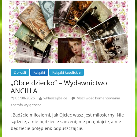
Dorośli
Książki
Książki katolickie
„Obce dziecko” – Wydawnictwo
ANCILLA
05/08/2026
wNaszejBajce
Możliwość komentowania
została wyłączona
„Bądźcie miłosierni, jak Ojciec wasz jest miłosierny. Nie
sądźcie, a nie będziecie sądzeni; nie potępiajcie, a nie
będziecie potępieni; odpuszczajcie,