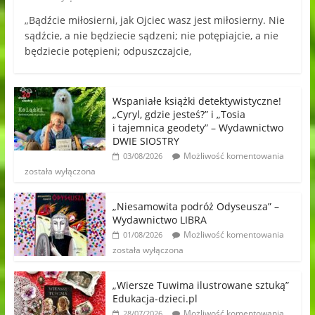
„Bądźcie miłosierni, jak Ojciec wasz jest miłosierny. Nie
sądźcie, a nie będziecie sądzeni; nie potępiajcie, a nie
będziecie potępieni; odpuszczajcie,
Wspaniałe książki detektywistyczne!
„Cyryl, gdzie jesteś?” i „Tosia
i tajemnica geodety” – Wydawnictwo
DWIE SIOSTRY
Możliwość komentowania
03/08/2026
została wyłączona
„Niesamowita podróż Odyseusza” –
Wydawnictwo LIBRA
Możliwość komentowania
01/08/2026
została wyłączona
„Wiersze Tuwima ilustrowane sztuką”
Edukacja-dzieci.pl
Możliwość komentowania
28/07/2026