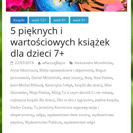
Książki
wiek 12+
wiek 6+
wiek 9+
5 pięknych i
wartościowych książek
dla dzieci 7+
,
22/05/2018
wNaszejBajce
Aleksandra Mizielińska
,
,
Anna Viktorsson
Biblia opowiedziana i objaśniona
Boguś
,
,
,
,
,
Janiszewski
Daniel Mizieliński
dwie siostry
Ikea
Ikea Polska
,
,
,
Jean-Michel Billioud
Katarzyna Sołtyk
książki dla dzieci
Max
,
,
,
Skorwider
Moja Polska
Mózg To o czym dorośli Ci nie mówią
,
,
,
najlepsze książki dla dzieci
Oko w oko z tygrysem
piękne książki
,
Stefan Casta
Tu jesteśmy Kosmiczne wyprawy wizje i
,
,
,
eksperymenty
wilga
wydawnictwo dwie siostry
wydawnictwo
,
,
papilon
Wydawnictwo Publicat
wydawnictwo wilga