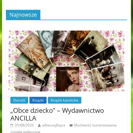
Najnowsze
Dorośli
Książki
Książki katolickie
„Obce dziecko” – Wydawnictwo
ANCILLA
05/08/2026
wNaszejBajce
Możliwość komentowania
została wyłączona