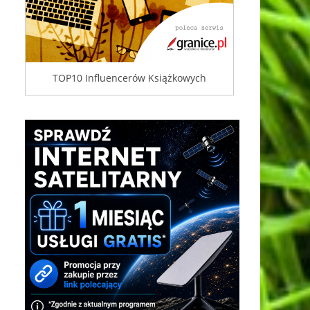
TOP10 Influencerów Książkowych