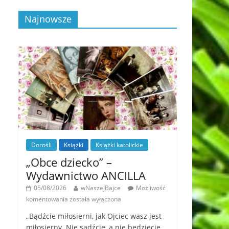
Najnowsze
Dorośli
Książki
Książki katolickie
„Obce dziecko” –
Wydawnictwo ANCILLA
05/08/2026
wNaszejBajce
Możliwość
komentowania
została wyłączona
„Bądźcie miłosierni, jak Ojciec wasz jest
miłosierny. Nie sądźcie, a nie będziecie