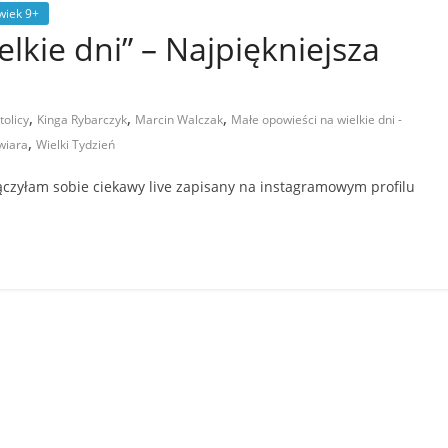
wiek 9+
lkie dni” – Najpiękniejsza
,
,
,
tolicy
Kinga Rybarczyk
Marcin Walczak
Małe opowieści na wielkie dni -
,
wiara
Wielki Tydzień
zyłam sobie ciekawy live zapisany na instagramowym profilu