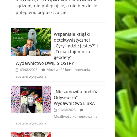
sądzeni; nie potępiajcie, a nie będziecie
potępieni; odpuszczajcie,
Wspaniałe książki
detektywistyczne!
„Cyryl, gdzie jesteś?” i
„Tosia i tajemnica
geodety” –
Wydawnictwo DWIE SIOSTRY
Możliwość komentowania
03/08/2026
została wyłączona
„Niesamowita podróż
Odyseusza” –
Wydawnictwo LIBRA
01/08/2026
Możliwość komentowania
została wyłączona