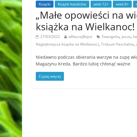
Książki
Książki katolickie
wiek 12+
wiek 6+
„Małe opowieści na wie
książka na Wielkanoc!
,
,
27/03/2022
wNaszejBajce
Ewangelia
jezus
ka
,
,
Najpiękniejsza książka na Wielkanoc!
Triduum Paschalne
Niedawno podczas obierania warzyw na zupę włąc
Magazynu Kreda. Bardzo lubię chłonąć ważne
Czytaj więcej