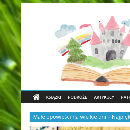
KSIĄŻKI
PODRÓŻE
ARTYKUŁY
PAT
Małe opowieści na wielkie dni – Najpięk