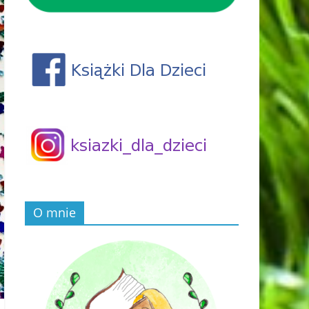
O mnie