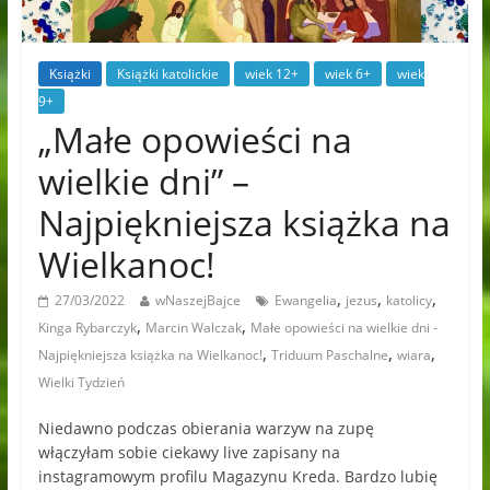
Książki
Książki katolickie
wiek 12+
wiek 6+
wiek
9+
„Małe opowieści na
wielkie dni” –
Najpiękniejsza książka na
Wielkanoc!
,
,
,
27/03/2022
wNaszejBajce
Ewangelia
jezus
katolicy
,
,
Kinga Rybarczyk
Marcin Walczak
Małe opowieści na wielkie dni -
,
,
,
Najpiękniejsza książka na Wielkanoc!
Triduum Paschalne
wiara
Wielki Tydzień
Niedawno podczas obierania warzyw na zupę
włączyłam sobie ciekawy live zapisany na
instagramowym profilu Magazynu Kreda. Bardzo lubię