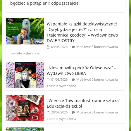
będziecie potępieni; odpuszczajcie,
Wspaniałe książki detektywistyczne!
„Cyryl, gdzie jesteś?” i „Tosia
i tajemnica geodety” – Wydawnictwo
DWIE SIOSTRY
Możliwość komentowania
03/08/2026
została wyłączona
„Niesamowita podróż Odyseusza” –
Wydawnictwo LIBRA
Możliwość komentowania
01/08/2026
została wyłączona
„Wiersze Tuwima ilustrowane sztuką”
Edukacja-dzieci.pl
Możliwość komentowania
28/07/2026
została wyłączona