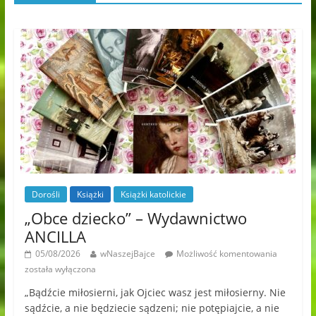
Dorośli
Książki
Książki katolickie
„Obce dziecko” – Wydawnictwo
ANCILLA
05/08/2026
wNaszejBajce
Możliwość komentowania
została wyłączona
„Bądźcie miłosierni, jak Ojciec wasz jest miłosierny. Nie
sądźcie, a nie będziecie sądzeni; nie potępiajcie, a nie