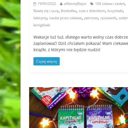
,
19/05/2022
wNaszejBajce
100 zabaw i zadań
,
,
,
,
Bawię się i uczę
Bookolika
czas z dzieckiem
krzyżówki
,
,
,
,
labirynty
nauka przez zabawę
patronat
rysowanki
zadan
łamigłówki
Wakacje tuż tuż, dlatego warto wolny czas dobrze
zaplanować! Dziś chciałam pokazać Wam ciekaw
książki, z którymi nie będzie nudzić
Czytaj więcej