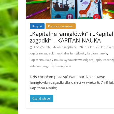
Książki
Pomoce naukowe
„Kapitalne łamigłówki” i „Kapita
zagadki” – KAPITAN NAUKA
,
,
12/12/2016
wNaszejBajce
6-7 lat
7-8 lat
dla d
,
,
,
kapitalne zagadki
kapitalne łamigłówki
kapitan nauka
,
,
,
kapitannauka.pl
nauka wydawnictwo edgard
opis
recenzj
,
,
zabawa
zagadki
łamigłówki
Dziś chciałam pokazać Wam bardzo ciekawe
łamigłówki i zagadki dla dzieci w wieku 6, 7 i 8 lat
Kapitana Naukę
Czytaj więcej