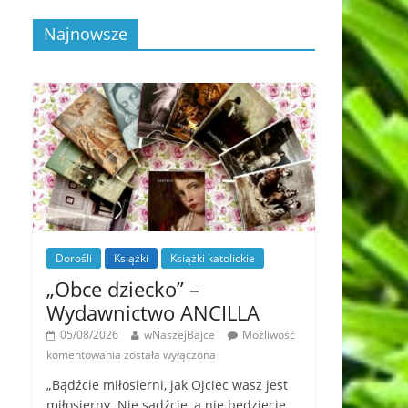
Najnowsze
Dorośli
Książki
Książki katolickie
„Obce dziecko” –
Wydawnictwo ANCILLA
05/08/2026
wNaszejBajce
Możliwość
komentowania
została wyłączona
„Bądźcie miłosierni, jak Ojciec wasz jest
miłosierny. Nie sądźcie, a nie będziecie