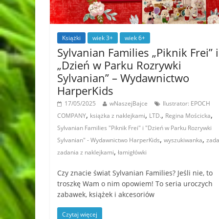
Książki
wiek 3+
wiek 6+
Sylvanian Families „Piknik Frei” i
„Dzień w Parku Rozrywki
Sylvanian” – Wydawnictwo
HarperKids
17/05/2025
wNaszejBajce
Ilustrator: EPOCH
,
,
,
,
COMPANY
książka z naklejkami
LTD.
Regina Mościcka
Sylvanian Families "Piknik Frei" i "Dzień w Parku Rozrywki
,
,
Sylvanian" - Wydawnictwo HarperKids
wyszukiwanka
zada
,
zadania z naklejkami
łamigłówki
Czy znacie świat Sylvanian Families? Jeśli nie, to
troszkę Wam o nim opowiem! To seria uroczych
zabawek, książek i akcesoriów
Czytaj więcej