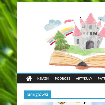
KSIĄŻKI
PODRÓŻE
ARTYKUŁY
PAT
łamigłówki