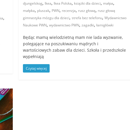
,
,
,
,
,
djungelskog
Ikea
Ikea Polska
książki dla dzieci
małpa
,
,
,
,
,
małpka
pluszak
PWN
recenzja
rusz głową
rusz głową
,
,
,
gimnastyka mózgu dla dzieci
strefa bez telefonu
Wydawnictwo
ia
,
,
,
Naukowe PWN
wydawnictwo PWN
zagadki
łamigłówki
Będąc mamą wielodzietną mam nie lada wyzwanie,
polegające na poszukiwaniu mądrych i
e
wartościowych zabaw dla dzieci. Szkoła i przedszkole
wypełniają
Czytaj więcej