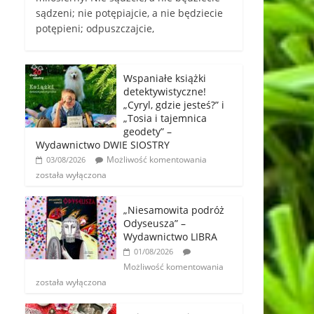
sądzeni; nie potępiajcie, a nie będziecie
potępieni; odpuszczajcie,
Wspaniałe książki
detektywistyczne!
„Cyryl, gdzie jesteś?” i
„Tosia i tajemnica
geodety” –
Wydawnictwo DWIE SIOSTRY
Możliwość komentowania
03/08/2026
została wyłączona
„Niesamowita podróż
Odyseusza” –
Wydawnictwo LIBRA
01/08/2026
Możliwość komentowania
została wyłączona