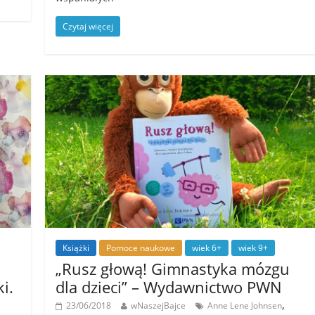
Czytaj więcej
Książki
Pomoce naukowe
wiek 6+
wiek 9+
„Rusz głową! Gimnastyka mózgu
i.
dla dzieci” – Wydawnictwo PWN
,
23/06/2018
wNaszejBajce
Anne Lene Johnsen