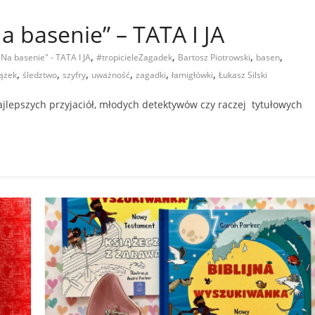
a basenie” – TATA I JA
,
,
,
,
 Na basenie" - TATA I JA
#tropicieleZagadek
Bartosz Piotrowski
basen
,
,
,
,
,
,
iążek
śledztwo
szyfry
uważność
zagadki
łamigłówki
Łukasz Silski
 najlepszych przyjaciół, młodych detektywów czy raczej tytułowych