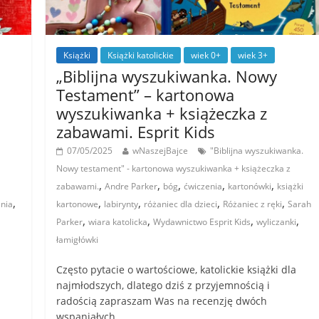
Książki
Książki katolickie
wiek 0+
wiek 3+
„Biblijna wyszukiwanka. Nowy
Testament” – kartonowa
wyszukiwanka + książeczka z
zabawami. Esprit Kids
07/05/2025
wNaszejBajce
"Biblijna wyszukiwanka.
Nowy testament" - kartonowa wyszukiwanka + książeczka z
,
,
,
,
,
zabawami.
Andre Parker
bóg
ćwiczenia
kartonówki
książki
,
,
,
,
,
nia
kartonowe
labirynty
różaniec dla dzieci
Różaniec z ręki
Sarah
,
,
,
,
Parker
wiara katolicka
Wydawnictwo Esprit Kids
wyliczanki
łamigłówki
Często pytacie o wartościowe, katolickie książki dla
najmłodszych, dlatego dziś z przyjemnością i
radością zapraszam Was na recenzję dwóch
wspaniałych