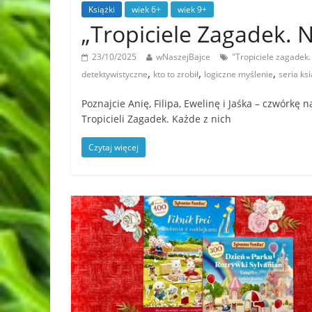
Książki
wiek 6+
wiek 9+
„Tropiciele Zagadek. N
23/10/2025
wNaszejBajce
"Tropiciele zagadek.
,
,
,
detektywistyczne
kto to zrobił
logiczne myślenie
seria ks
Poznajcie Anię, Filipa, Ewelinę i Jaśka – czwórkę
Tropicieli Zagadek. Każde z nich
Czytaj więcej