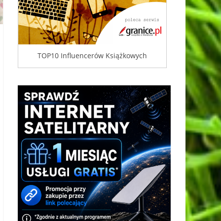
TOP10 Influencerów Książkowych