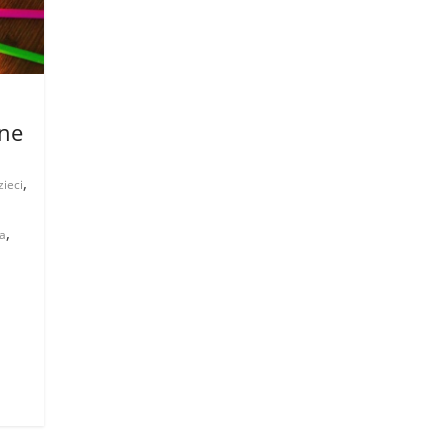
lne
,
zieci
,
a
.