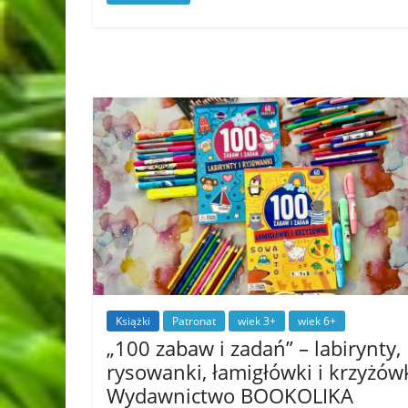
Książki
Patronat
wiek 3+
wiek 6+
„100 zabaw i zadań” – labirynty,
rysowanki, łamigłówki i krzyżówk
Wydawnictwo BOOKOLIKA